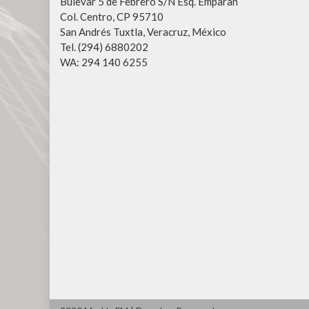
Bulevar 5 de Febrero S/N Esq. Emparan
Col. Centro, CP 95710
San Andrés Tuxtla, Veracruz, México
Tel. (294) 6880202
WA: 294 140 6255