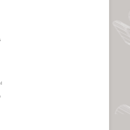
s
el
n