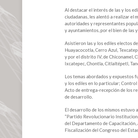
en
el
Al destacar el interés de las y los
Congreso
ciudadanas, les alentó a realizar el
del
autoridades y representantes popul
Estado
y ayuntamientos, por el bien de las y
Asistieron las y los ediles electos 
Huayacocotla, Cerro Azul, Texcatepe
y por el distrito IV, de Chiconamel,
Ixcatepec, Chontla, Citlaltépetl, Ta
Los temas abordados y expuestos fue
y los ediles en lo particular; Contro
Acto de entrega-recepción de los re
de desarrollo.
El desarrollo de los mismos estuvo 
“Partido Revolucionario Institucion
del Departamento de Capacitación, A
Fiscalización del Congreso del Esta