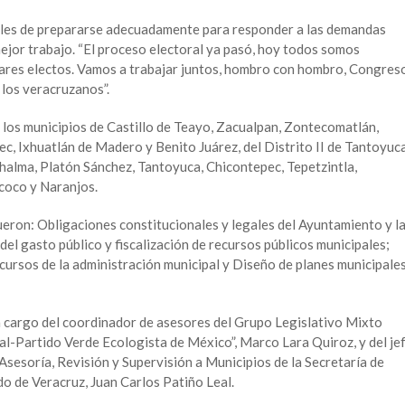
 ediles de prepararse adecuadamente para responder a las demandas
 mejor trabajo. “El proceso electoral ya pasó, hoy todos somos
ares electos. Vamos a trabajar juntos, hombro con hombro, Congres
 los veracruzanos”.
de los municipios de Castillo de Teayo, Zacualpan, Zontecomatlán,
c, Ixhuatlán de Madero y Benito Juárez, del Distrito II de Tantoyuca
 Chalma, Platón Sánchez, Tantoyuca, Chicontepec, Tepetzintla,
ncoco y Naranjos.
ron: Obligaciones constitucionales y legales del Ayuntamiento y l
l del gasto público y fiscalización de recursos públicos municipales;
cursos de la administración municipal y Diseño de planes municipale
a cargo del coordinador de asesores del Grupo Legislativo Mixto
al-Partido Verde Ecologista de México”, Marco Lara Quiroz, y del je
sesoría, Revisión y Supervisión a Municipios de la Secretaría de
do de Veracruz, Juan Carlos Patiño Leal.