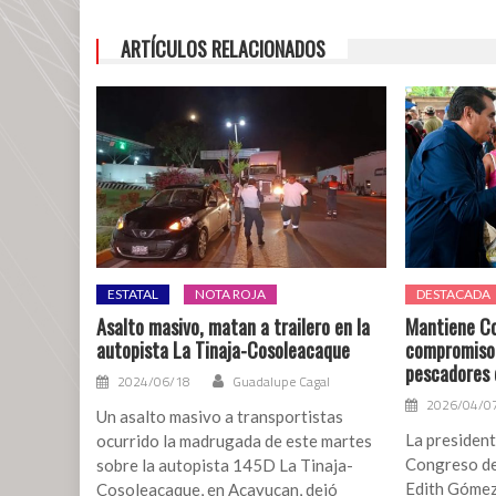
ARTÍCULOS RELACIONADOS
ESTATAL
NOTA ROJA
DESTACADA
Asalto masivo, matan a trailero en la
Mantiene Co
autopista La Tinaja-Cosoleacaque
compromiso 
pescadores 
2024/06/18
Guadalupe Cagal
2026/04/0
Un asalto masivo a transportistas
La president
ocurrido la madrugada de este martes
Congreso de
sobre la autopista 145D La Tinaja-
Edith Gómez 
Cosoleacaque, en Acayucan, dejó