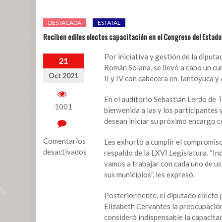
DESTACADA
ESTATAL
Reciben ediles electos capacitación en el Congreso del Estado
Por iniciativa y gestión de la diput
21
Román Solana, se llevó a cabo un cur
Oct 2021
II y IV con cabecera en Tantoyuca 
En el auditorio Sebastián Lerdo de T
1001
bienvenida a las y los participantes 
desean iniciar su próximo encargo co
Comentarios
Les exhortó a cumplir el compromiso h
desactivados
respaldo de la LXVI Legislatura. “In
vamos a trabajar con cada uno de us
en
sus municipios”, les expresó.
Reciben
ediles
Posteriormente, el diputado electo p
electos
Elizabeth Cervantes la preocupación
capacitación
consideró indispensable la capacitac