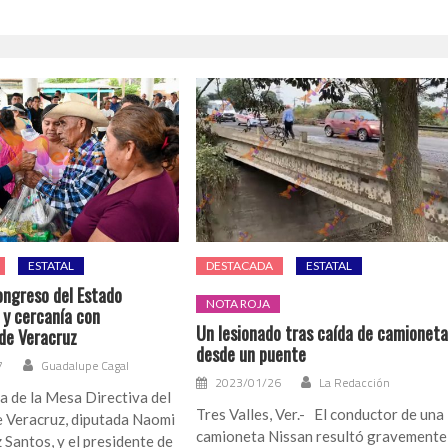
ESTATAL
DESTACADA
ESTATAL
ngreso del Estado
NOTA ROJA
y cercanía con
Un lesionado tras caída de camionet
de Veracruz
desde un puente
7
Guadalupe Cagal
2023/01/26
La Redacción
a de la Mesa Directiva del
Tres Valles, Ver.- El conductor de una
 Veracruz, diputada Naomi
camioneta Nissan resultó gravemente
Santos, y el presidente de