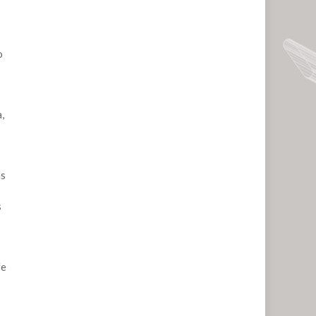
o
,
as
s
fe