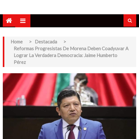
Home
>
Destacada
>
Reformas Progresistas De Morena Deben Coadyuvar A
Lograr La Verdadera Democracia: Jaime Humberto
Pérez