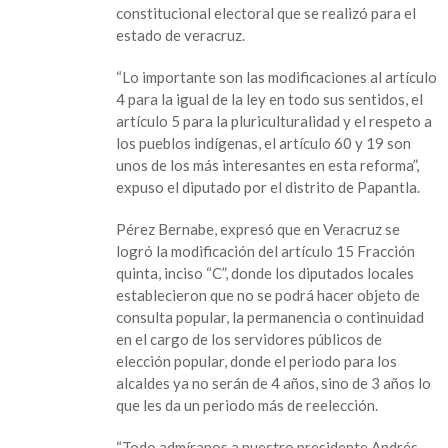
constitucional electoral que se realizó para el
progresistas
estado de veracruz.
de
Morena
“Lo importante son las modificaciones al artículo
deben
4 para la igual de la ley en todo sus sentidos, el
coadyuvar
artículo 5 para la pluriculturalidad y el respeto a
a
los pueblos indígenas, el artículo 60 y 19 son
lograr
unos de los más interesantes en esta reforma”,
la
expuso el diputado por el distrito de Papantla.
verdadera
democracia:
Pérez Bernabe, expresó que en Veracruz se
Jaime
logró la modificación del artículo 15 Fracción
Humberto
quinta, inciso “C”, donde los diputados locales
Pérez
establecieron que no se podrá hacer objeto de
consulta popular, la permanencia o continuidad
en el cargo de los servidores públicos de
elección popular, donde el periodo para los
alcaldes ya no serán de 4 años, sino de 3 años lo
que les da un periodo más de reelección.
“Todo admíranos a nuestro presidente Andrés