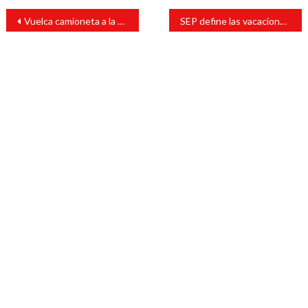
Navegación
Vuelca camioneta a la altura de la Ciénega del Sur
SEP define las vacaciones de fin de año; entérate
de
entradas