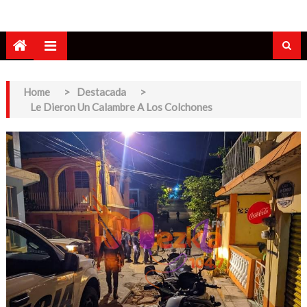
Home
>
Destacada
>
Le Dieron Un Calambre A Los Colchones