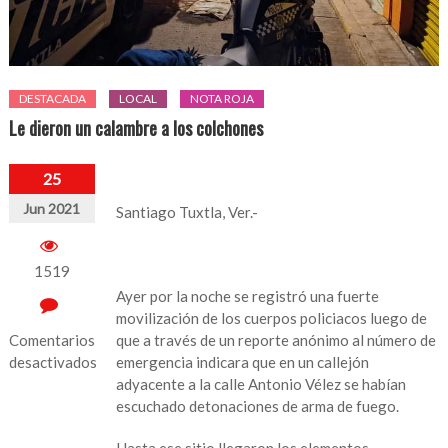
DESTACADA
LOCAL
NOTA ROJA
Le dieron un calambre a los colchones
25
Jun 2021
Santiago Tuxtla, Ver.-
1519
Ayer por la noche se registró una fuerte
movilización de los cuerpos policiacos luego de
Comentarios
que a través de un reporte anónimo al número de
desactivados
emergencia indicara que en un callejón
adyacente a la calle Antonio Vélez se habían
en
escuchado detonaciones de arma de fuego.
Le
dieron