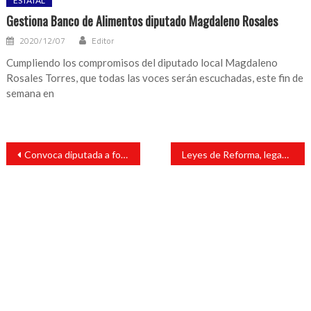
ESTATAL
Gestiona Banco de Alimentos diputado Magdaleno Rosales
2020/12/07
Editor
Cumpliendo los compromisos del diputado local Magdaleno
Rosales Torres, que todas las voces serán escuchadas, este fin de
semana en
Navegación
Convoca diputada a fortalecer y visibilizar derechos de mujeres indígenas
Leyes de Reforma, legado de libertad, igualdad y soberanía
de
entradas