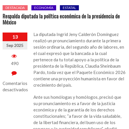
DESTACADA
ECONOMÍA
ESTATAL
Respalda diputada la política económica de la presidencia de
México
La diputada Ingrid Jeny Calderón Domínguez
13
realizó un pronunciamiento durante la primera
Sep 2025
sesión ordinaria, del segundo año de labores, en
el cual expresó que la bancada a la cual
pertenece da tu total apoyo a la política de la
490
presidenta de la República, Claudia Sheinbaum
Pardo, toda vez que el Paquete Económico 2026
contiene una proyección humanista en favor del
Comentarios
crecimiento del país.
desactivados
Ante sus homólogas y homólogos, precisó que
en
su pronunciamiento es a favor de la justicia
Respalda
económica y de la garantía de los derechos
diputada
constitucionales; “a favor de la vida saludable,
la
de la libertad financiera, del buen uso de los
política
recursos y la austeridad republicana”, añadió.