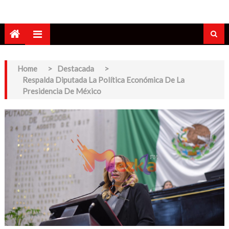
Home
>
Destacada
>
Respalda Diputada La Política Económica De La
Presidencia De México