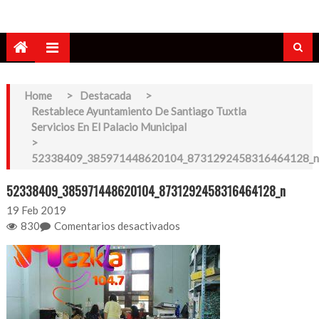
Home
>
Destacada
>
Restablece Ayuntamiento De Santiago Tuxtla
Servicios En El Palacio Municipal
>
52338409_385971448620104_8731292458316464128_n
52338409_385971448620104_8731292458316464128_n
19
Feb 2019
en
830
Comentarios desactivados
52338409_3859714486201