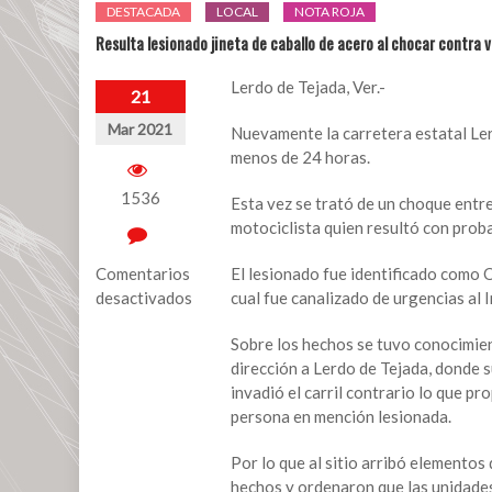
DESTACADA
LOCAL
NOTA ROJA
Resulta lesionado jineta de caballo de acero al chocar contra 
Lerdo de Tejada, Ver.-
21
Mar 2021
Nuevamente la carretera estatal Ler
menos de 24 horas.
1536
Esta vez se trató de un choque entre
motociclista quien resultó con proba
Comentarios
El lesionado fue identificado como 
desactivados
cual fue canalizado de urgencias al 
en
Sobre los hechos se tuvo conocimien
Resulta
dirección a Lerdo de Tejada, donde 
lesionado
invadió el carril contrario lo que pr
jineta
persona en mención lesionada.
de
caballo
Por lo que al sitio arribó elementos
de
hechos y ordenaron que las unidades 