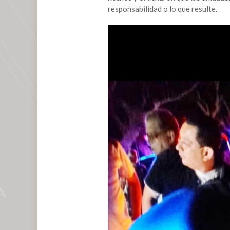
acero
responsabilidad o lo que resulte.
al
chocar
contra
vocho