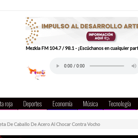
Mezkla FM 104.7 / 98.1 - ¡Escúchanos en cualquier par
a roja
Deportes
Economía
Música
Tecnología
neta De Caballo De Acero Al Chocar Contra Vocho