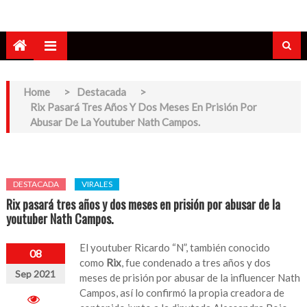
Home
>
Destacada
>
Rix Pasará Tres Años Y Dos Meses En Prisión Por
Abusar De La Youtuber Nath Campos.
DESTACADA
VIRALES
Rix pasará tres años y dos meses en prisión por abusar de la
youtuber Nath Campos.
El youtuber Ricardo “N”, también conocido
08
como
Rix
, fue condenado a tres años y dos
Sep 2021
meses de prisión por abusar de la influencer Nath
Campos, así lo confirmó la propia creadora de