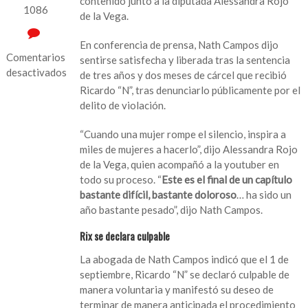
contenido junto a la diputada Alessandra Rojo
1086
de la Vega.
En conferencia de prensa, Nath Campos dijo
Comentarios
sentirse satisfecha y liberada tras la sentencia
desactivados
de tres años y dos meses de cárcel que recibió
Ricardo “N”, tras denunciarlo públicamente por el
en
delito de violación.
Rix
pasará
“Cuando una mujer rompe el silencio, inspira a
tres
miles de mujeres a hacerlo”, dijo Alessandra Rojo
años
de la Vega, quien acompañó a la youtuber en
y
todo su proceso. “
Este es el final de un capítulo
dos
bastante difícil, bastante doloroso
… ha sido un
meses
año bastante pesado”, dijo Nath Campos.
en
prisión
Rix se declara culpable
por
La abogada de Nath Campos indicó que el 1 de
abusar
septiembre, Ricardo “N” se declaró culpable de
de
manera voluntaria y manifestó su deseo de
la
terminar de manera anticipada el procedimiento
youtuber