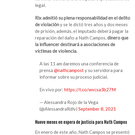
legal.
Nath
Campos.
Rix admitió su plena responsabilidad en el delito
de violación
y se le dictó tres años y dos meses
de prisión, además, el imputado deberá pagar la
reparación del daño a Nath Campos,
dinero que
la influencer destinará a asociaciones de
víctimas de violencia.
A las 11 am daremos una conferencia de
prensa
@nathcampost
y su servidora para
informar sobre su proceso judicial.
En vivo por:
https://t.co/wvcsa3b27M
— Alessandra Rojo de la Vega
(@AlessandraRdlv)
September 8, 2021
Nueve meses en espera de justicia para Nath Campos
En enero de este año, Nath Campos se presentó