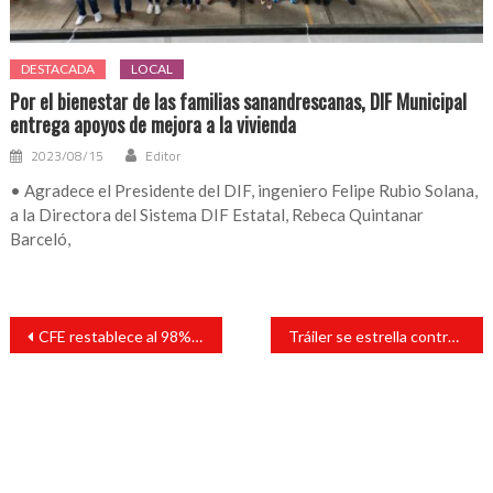
DESTACADA
LOCAL
Por el bienestar de las familias sanandrescanas, DIF Municipal
entrega apoyos de mejora a la vivienda
2023/08/15
Editor
• Agradece el Presidente del DIF, ingeniero Felipe Rubio Solana,
a la Directora del Sistema DIF Estatal, Rebeca Quintanar
Barceló,
Navegación
CFE restablece al 98% servicio de luz a usuarios afectados por el sismo
Tráiler se estrella contra casetas en la México-Puebla: dos muertos
de
entradas