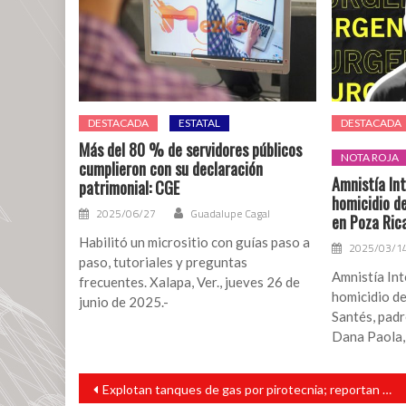
DESTACADA
ESTATAL
DESTACADA
Más del 80 % de servidores públicos
NOTA ROJA
cumplieron con su declaración
Amnistía In
patrimonial: CGE
homicidio d
2025/06/27
Guadalupe Cagal
en Poza Ric
Habilitó un micrositio con guías paso a
2025/03/1
paso, tutoriales y preguntas
Amnistía Int
frecuentes. Xalapa, Ver., jueves 26 de
homicidio d
junio de 2025.-
Santés, padr
Dana Paola, 
Navegación
Explotan tanques de gas por pirotecnia; reportan 25 heridos, 5 están graves
de