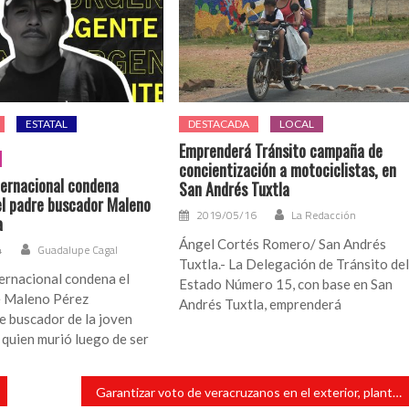
ESTATAL
DESTACADA
LOCAL
Emprenderá Tránsito campaña de
concientización a motociclistas, en
ternacional condena
San Andrés Tuxtla
el padre buscador Maleno
2019/05/16
La Redacción
a
Ángel Cortés Romero/ San Andrés
4
Guadalupe Cagal
Tuxtla.- La Delegación de Tránsito de
ernacional condena el
Estado Número 15, con base en San
e Maleno Pérez
Andrés Tuxtla, emprenderá
e buscador de la joven
quien murió luego de ser
Garantizar voto de veracruzanos en el exterior, plantea diputada