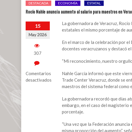
DESTACADA
ECONOMÍA
ESTATAL
Rocío Nahle anuncia aumento al salario para maestros en Vera
La gobernadora de Veracruz, Rocío N
15
estatales el mismo porcentaje de aum
May 2026
En el marco de la celebración por el 
docentes veracruzanos y destacó el 
307
“Mi reconocimiento, nuestro orgullo
Comentarios
Nahle García informó que este viern
desactivados
Trade Center Veracruz, donde se en
maestros del sistema federal como e
en
Rocío
La gobernadora recordó que días atr
Nahle
embargo, en el caso del magisterio e
anuncia
porcentaje.
aumento
al
“Una vez que la Federación anuncia e
salario
misma proporción del aumento”, seña