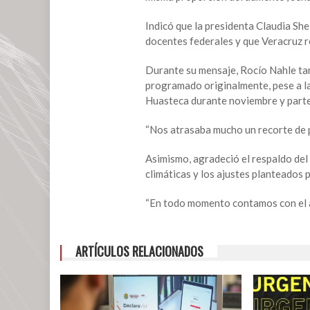
para
maestros
Indicó que la presidenta Claudia Sh
en
docentes federales y que Veracruz r
Veracruz
Durante su mensaje, Rocío Nahle tamb
programado originalmente, pese a las
Huasteca durante noviembre y parte
“Nos atrasaba mucho un recorte de 
Asimismo, agradeció el respaldo del
climáticas y los ajustes planteados 
“En todo momento contamos con el ap
ARTÍCULOS RELACIONADOS