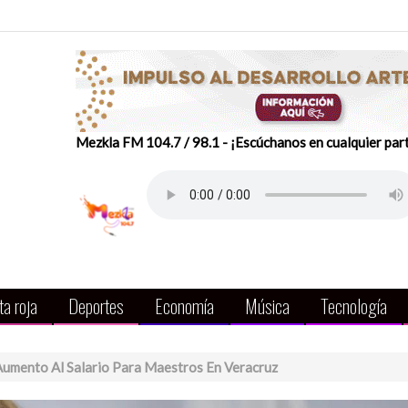
Mezkla FM 104.7 / 98.1 - ¡Escúchanos en cualquier par
a roja
Deportes
Economía
Música
Tecnología
Aumento Al Salario Para Maestros En Veracruz