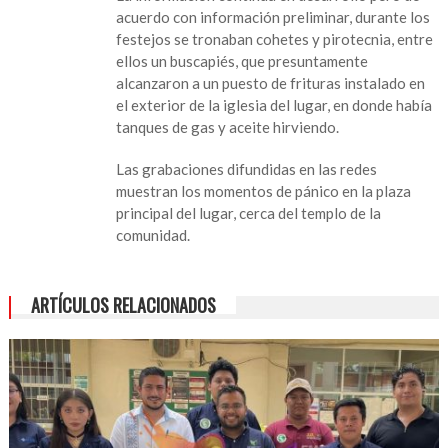
por
acuerdo con información preliminar, durante los
pirotecnia;
festejos se tronaban cohetes y pirotecnia, entre
reportan
ellos un buscapiés, que presuntamente
25
alcanzaron a un puesto de frituras instalado en
heridos,
el exterior de la iglesia del lugar, en donde había
5
tanques de gas y aceite hirviendo.
están
graves
Las grabaciones difundidas en las redes
muestran los momentos de pánico en la plaza
principal del lugar, cerca del templo de la
comunidad.
ARTÍCULOS RELACIONADOS