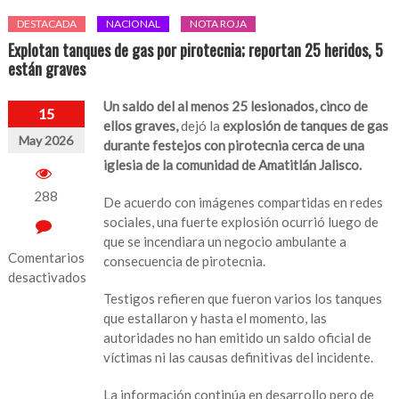
DESTACADA
NACIONAL
NOTA ROJA
Explotan tanques de gas por pirotecnia; reportan 25 heridos, 5
están graves
Un saldo del al menos 25 lesionados, cinco de
15
ellos graves,
dejó la
explosión de tanques de gas
May 2026
durante festejos con pirotecnia cerca de una
iglesia de la comunidad de Amatitlán Jalisco.
288
De acuerdo con imágenes compartidas en redes
sociales, una fuerte explosión ocurrió luego de
que se incendiara un negocio ambulante a
Comentarios
consecuencia de pirotecnia.
desactivados
Testigos refieren que fueron varios los tanques
en
que estallaron y hasta el momento, las
Explotan
autoridades no han emitido un saldo oficial de
tanques
víctimas ni las causas definitivas del incidente.
de
gas
La información continúa en desarrollo pero de