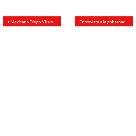
Navegación
Mexicano Diego Villalobos gana medalla en el Campeonato Mundial de Natación
Entrevista a la gobernadora Rocío Nahle García en CDMX
de
entradas