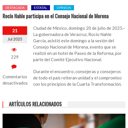
DESTACADA
ESTATAL
OPINION
Rocío Nahle participa en el Consejo Nacional de Morena
Ciudad de México, domingo 20 de julio de 2025.–
21
La gobernadora de Veracruz, Rocío Nahle
Jul 2025
García, asistió este domingo a la sesión del
Consejo Nacional de Morena, evento que se
realizó en un hotel de Paseo de la Reforma, por
229
parte del Comité Ejecutivo Nacional.
Durante el encuentro, consejeras y consejeros
Comentarios
de todo el país reiteran unidad y el compromiso
desactivados
con los principios de la Cuarta Transformación.
en
Rocío
ARTÍCULOS RELACIONADOS
Nahle
participa
en
el