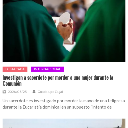
Consejo
Nacional
de
Morena
DESTACADA
INTERNACIONAL
Investigan a sacerdote por morder a una mujer durante la
Comunión
2024/05/25
Guadalupe Cagal
Un sacerdote es investigado por morder la mano de una feligresa
durante la Eucaristía dominical en un supuesto “intento de