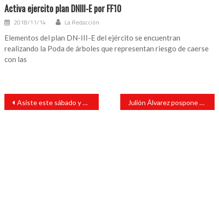
Activa ejercito plan DNIII-E por FF10
2018/11/14
La Redacción
Elementos del plan DN-III-E del ejército se encuentran
realizando la Poda de árboles que representan riesgo de caerse
con las
Navegación
Asiste este sábado y domingo a las actividades del Jardín de las Esculturas
Julión Álvarez pospone concierto en Texas porque cancelaron su visa para entrar a EU
de
entradas