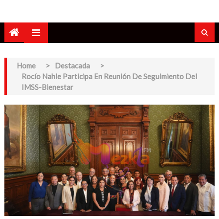
Home
>
Destacada
>
Rocío Nahle Participa En Reunión De Seguimiento Del
IMSS-Bienestar