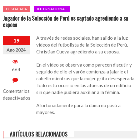
DESTACADA
INTERNACIONAL
Jugador de la Selección de Perú es captado agrediendo a su
esposa
A través de redes sociales, han salido a la luz
19
videos del futbolista de la Selección de Perú,
Ago 2024
Christian Cueva agrediendo a su esposa.
En el vídeo se observa como parecen discutir y
664
seguido de ello el varón comienza a jalarle el
cabello mientras que la mujer grita desesperada.
Todo esto ocurrió en las afueras de un edificio
Comentarios
sin que nadie pudiera auxiliar a la fémina.
desactivados
Afortunadamente para la dama no pasó a
en
mayores.
Jugador
de
la
ARTÍCULOS RELACIONADOS
Selección