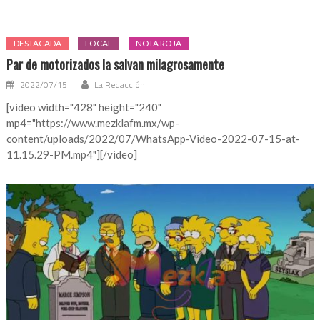
de
Perú
es
DESTACADA
LOCAL
NOTA ROJA
captado
Par de motorizados la salvan milagrosamente
agrediendo
a
2022/07/15
La Redacción
su
[video width="428" height="240"
esposa
mp4="https://www.mezklafm.mx/wp-
content/uploads/2022/07/WhatsApp-Video-2022-07-15-at-
11.15.29-PM.mp4"][/video]