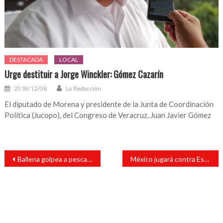
DESTACADA
LOCAL
Urge destituir a Jorge Winckler: Gómez Cazarín
2018/12/06
La Redacción
El diputado de Morena y presidente de la Junta de Coordinación
Política (Jucopo), del Congreso de Veracruz, Juan Javier Gómez
Navegación
Ballena golpea a pescador con la cola y lo deja inconsciente
México jugará contra Estados Unidos en el estadio Akron en la inauguración del mundial de fútbol
de
entradas