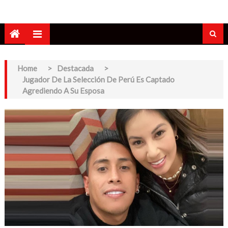
Home
>
Destacada
>
Jugador De La Selección De Perú Es Captado
Agrediendo A Su Esposa