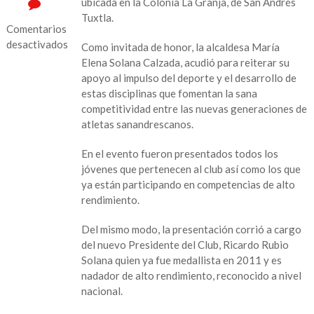
ubicada en la Colonia La Granja, de San Andrés
Tuxtla.
Comentarios
desactivados
Como invitada de honor, la alcaldesa María
Elena Solana Calzada, acudió para reiterar su
en
apoyo al impulso del deporte y el desarrollo de
San
estas disciplinas que fomentan la sana
Andrés
competitividad entre las nuevas generaciones de
seguirá
atletas sanandrescanos.
siendo
cuna
En el evento fueron presentados todos los
de
jóvenes que pertenecen al club así como los que
nadadores
ya están participando en competencias de alto
campeones:
rendimiento.
María
Elena
Del mismo modo, la presentación corrió a cargo
Solana
del nuevo Presidente del Club, Ricardo Rubio
Calzada.
Solana quien ya fue medallista en 2011 y es
nadador de alto rendimiento, reconocido a nivel
nacional.