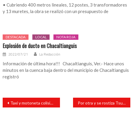
• Cubriendo 400 metros lineales, 12 postes, 3 transformadores
y 13 muretes, la obra se realizó con un presupuesto de
DESTACADA
LOCAL
NOTA ROJA
Explosión de ducto en Chacaltianguis
2022/07/21
La Redacción
Información de última hora!!! Chacaltianguis, Ver.- Hace unos
minutos en la cuenca baja dentro del municipio de Chacaltianguis
registró
Navegación
Taxi y motoneta colisionan la mañana de hoy
Por otra y se rostiza Tsurito
de
entradas