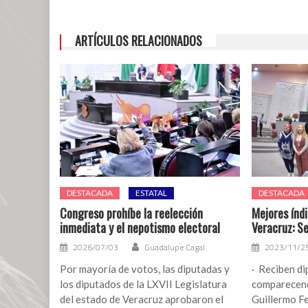
ARTÍCULOS RELACIONADOS
DESTACADA
ESTATAL
DESTACADA
Congreso prohíbe la reelección
Mejores índi
inmediata y el nepotismo electoral
Veracruz: S
2026/07/03
Guadalupe Cagal
2023/11/2
Por mayoría de votos, las diputadas y
· Reciben di
los diputados de la LXVII Legislatura
comparecenc
del estado de Veracruz aprobaron el
Guillermo F