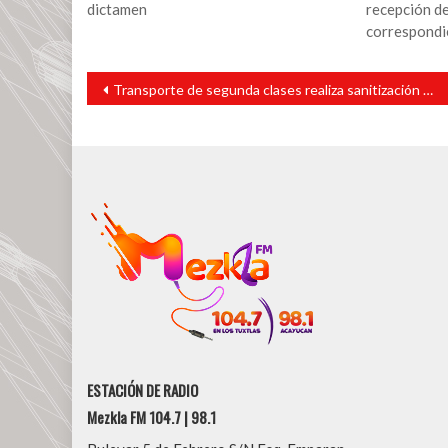
dictamen
recepción d
correspondi
Navegación
Transporte de segunda clases realiza sanitización periódica de unidades
de
entradas
ESTACIÓN DE RADIO
Mezkla FM 104.7 | 98.1