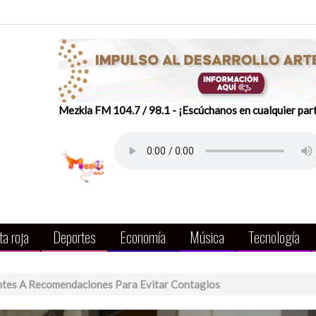
Mezkla FM 104.7 / 98.1 - ¡Escúchanos en cualquier par
a roja
Deportes
Economía
Música
Tecnología
tes A Recomendaciones Para Evitar Contagios