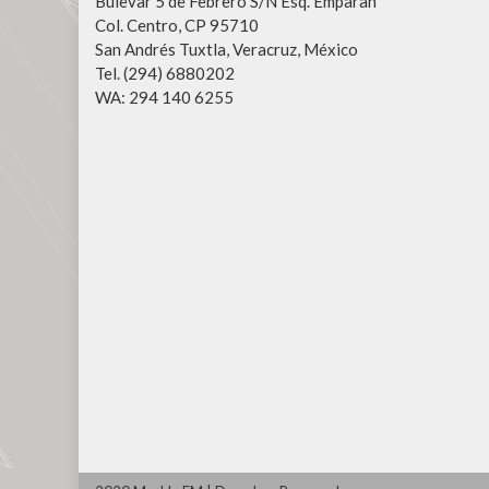
Bulevar 5 de Febrero S/N Esq. Emparan
Col. Centro, CP 95710
San Andrés Tuxtla, Veracruz, México
Tel. (294) 6880202
WA: 294 140 6255