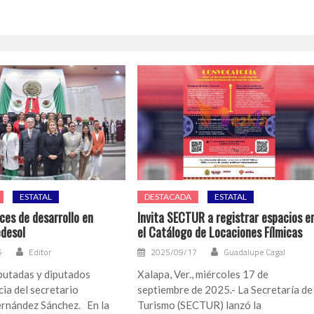
ESTATAL
DESTACADA
ESTATAL
ces de desarrollo en
Invita SECTUR a registrar espacios e
edesol
el Catálogo de Locaciones Fílmicas
5
Editor
2025/09/17
Guadalupe Cagal
putadas y diputados
Xalapa, Ver., miércoles 17 de
ia del secretario
septiembre de 2025.- La Secretaría de
ernández Sánchez. En la
Turismo (SECTUR) lanzó la