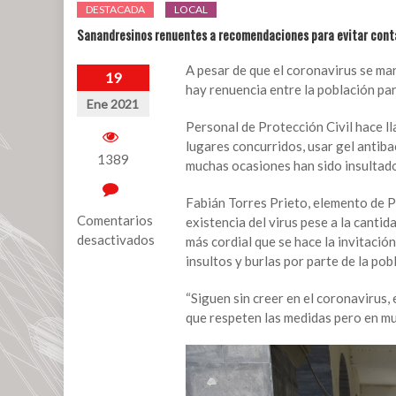
DESTACADA
LOCAL
Sanandresinos renuentes a recomendaciones para evitar cont
A pesar de que el coronavirus se ma
19
hay renuencia entre la población par
Ene 2021
Personal de Protección Civil hace l
lugares concurridos, usar gel antiba
1389
muchas ocasiones han sido insultad
Fabián Torres Prieto, elemento de P
Comentarios
existencia del virus pese a la canti
desactivados
más cordial que se hace la invitació
insultos y burlas por parte de la pob
en
Sanandresinos
“Siguen sin creer en el coronavirus,
renuentes
que respeten las medidas pero en m
a
recomendaciones
para
evitar