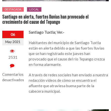
DESTACADA
LOCAL
Santiago en alerta, fuertes lluvias han provocado el
crecimiento del cause del Tepango
Santiago Tuxtla; Ver.-
06
May 2021
Habitantes del municipio de Santiago Tuxtla
están en alerta debido a que las fuertes lluvias
que se han registrado este jueves han
2531
provocado que el cause del río Tepango crezca
en forma alarmante.
Comentarios
A través de redes sociales han enviado a nuestra
desactivados
redacción videos de cómo se encuentra el
afluente que atraviesa buena parte de la
en
cabecera municipal.
Santiago
en
alerta,
fuertes