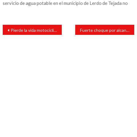
servicio de agua potable en el municipio de Lerdo de Tejada no
Navegación
Pierde la vida motociclista tras derrapar
Fuerte choque por alcance entre un coche y una camioneta en Santa Teresa
de
entradas