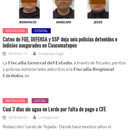
DESTACADA
ESTATAL
Cateo de FGE, DEFENSA y SSP deja seis policías detenidos e
indicios asegurados en Coscomatepec
2026/04/11
Guadalupe Cagal
La 𝗙𝗶𝘀𝗰𝗮𝗹𝗶́𝗮 𝗚𝗲𝗻𝗲𝗿𝗮𝗹 𝗱𝗲𝗹 𝗘𝘀𝘁𝗮𝗱𝗼, a través de fiscales, peritos
y policías ministeriales adscritos a la 𝗙𝗶𝘀𝗰𝗮𝗹𝗶́𝗮 𝗥𝗲𝗴𝗶𝗼𝗻𝗮𝗹
𝗖𝗼́𝗿𝗱𝗼𝗯𝗮, en
DESTACADA
LOCAL
Casi 3 días sin agua en Lerdo por falta de pago a CFE
2019/08/02
La Redacción
Redacción/ Lerdo de Tejada.- Desde hace muchos años el