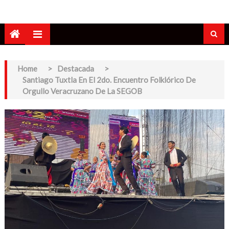
Home
>
Destacada
>
Santiago Tuxtla En El 2do. Encuentro Folklórico De
Orgullo Veracruzano De La SEGOB