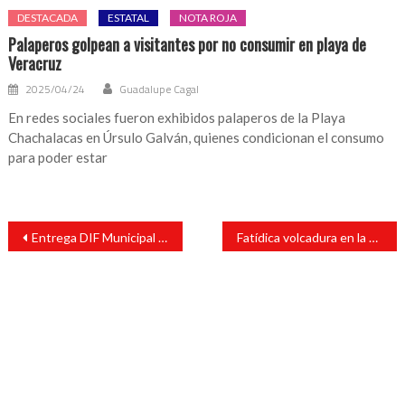
DESTACADA
ESTATAL
NOTA ROJA
Palaperos golpean a visitantes por no consumir en playa de
Veracruz
2025/04/24
Guadalupe Cagal
En redes sociales fueron exhibidos palaperos de la Playa
Chachalacas en Úrsulo Galván, quienes condicionan el consumo
para poder estar
Navegación
Entrega DIF Municipal más de 700 apoyos del programa 1000 días de vida
Fatídica volcadura en la carretera estatal
de
entradas