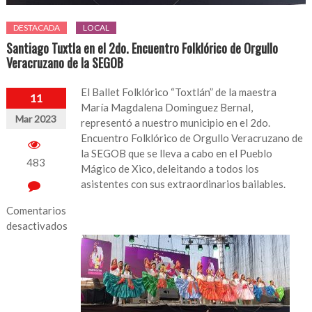
DESTACADA
LOCAL
Santiago Tuxtla en el 2do. Encuentro Folklórico de Orgullo
Veracruzano de la SEGOB
El Ballet Folklórico “Toxtlán” de la maestra
11
María Magdalena Dominguez Bernal,
Mar 2023
representó a nuestro municipio en el 2do.
Encuentro Folklórico de Orgullo Veracruzano de
la SEGOB que se lleva a cabo en el Pueblo
483
Mágico de Xico, deleitando a todos los
asistentes con sus extraordinarios bailables.
Comentarios
desactivados
en
Santiago
Tuxtla
en
el