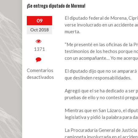
¡Se entrega diputado de Morena!
El diputado federal de Morena, Cipr
09
verse involucrado en un accidente a
Oct 2018
muerta.
“Me presenté en las oficinas de la P
1371
testimonios de los hechos porque no
con un acompañante… Yo me acerqué a
Comentarios
El diputado dijo que no se amparará 
desactivados
que deslinden responsabilidades.
en
Agregó que el se ha dedicado a ser 
¡Se
pruebas de ello y no contestó pregu
entrega
diputado
Mientras que en San Lázaro, el dipu
de
legislativa y pidió la palabra para da
Morena!
La Procuraduría General de Justicia
camioneta involucrada en el accident