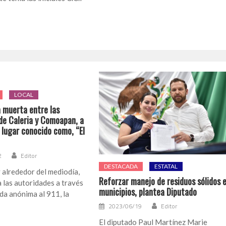
LOCAL
 muerta entre las
 de Caleria y Comoapan, a
l lugar conocido como, “El
2
Editor
DESTACADA
ESTATAL
y alrededor del mediodía,
Reforzar manejo de residuos sólidos 
 las autoridades a través
municipios, plantea Diputado
da anónima al 911, la
2023/06/19
Editor
El diputado Paul Martínez Marie