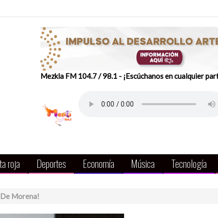
Mezkla FM 104.7 / 98.1 - ¡Escúchanos en cualquier par
a roja
Deportes
Economía
Música
Tecnología
o De Morena!