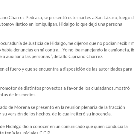
iano Charrez Pedraza, se presentó este martes a San Lázaro, luego 
utomovilístico en Ixmiquilpan, Hidalgo lo que dejó una persona
rocuraduría de Justicia de Hidalgo, me dijeron que no podían recibir m
 había denuncias en mi contra… Yo no iba manejando la camioneta, i
 auxiliar a las personas ”, detalló Cipriano Charrez.
en el fuero y que se encuentra a disposición de las autoridades para
promotor de distintos proyectos a favor de los ciudadanos, mostró
ntas de los medios.
tado de Morena se presentó en la reunión plenaria de la fracción
r su versión de los hechos, de lo cual reiteró su inocencia.
 de Hidalgo dio a conocer en un comunicado que quien conducía la
e tenía las iniciales C.C.P