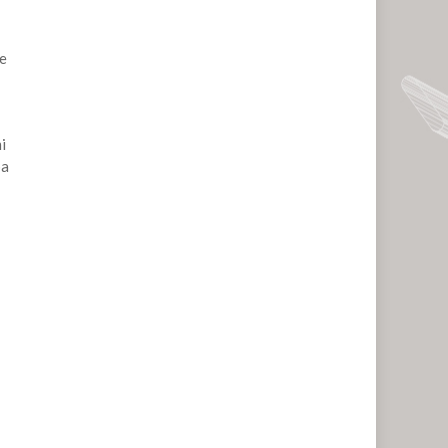
de
i
ba