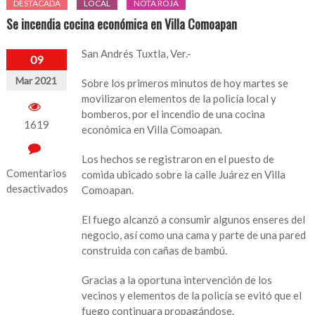
DESTACADA
LOCAL
NOTA ROJA
Se incendia cocina económica en Villa Comoapan
San Andrés Tuxtla, Ver.-
09
Mar 2021
Sobre los primeros minutos de hoy martes se
movilizaron elementos de la policía local y
bomberos, por el incendio de una cocina
1619
económica en Villa Comoapan.
Los hechos se registraron en el puesto de
Comentarios
comida ubicado sobre la calle Juárez en Villa
desactivados
Comoapan.
en
El fuego alcanzó a consumir algunos enseres del
Se
negocio, así como una cama y parte de una pared
incendia
construida con cañas de bambú.
cocina
económica
Gracias a la oportuna intervención de los
en
vecinos y elementos de la policía se evitó que el
Villa
fuego continuara propagándose.