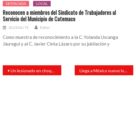
DESTACADA
LOCAL
Reconocen a miembros del Sindicato de Trabajadores al
Servicio del Municipio de Catemaco
2023/04/15
Editor
Como muestra de reconocimiento a la C. Yolanda Uscanga
Jáuregui y al C. Javier Cinta Lázaro por su jubilación y
Navegación
Un lesionado en choque de motos
Llega a México nuevo lote de vacunas anticovid de Pfizer
de
entradas