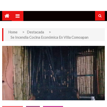
Home
>
Destacada
>
Se Incendia Cocina Económica En Villa Comoapan