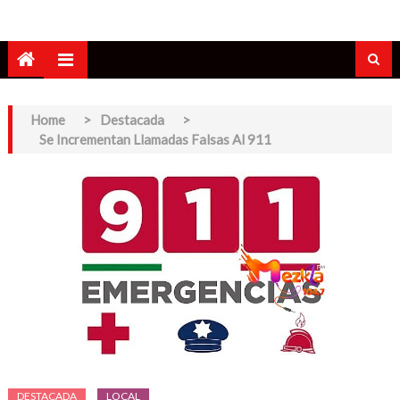
Home
>
Destacada
>
Se Incrementan Llamadas Falsas Al 911
DESTACADA
LOCAL