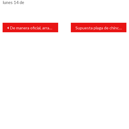
lunes 14 de
Navegación
De manera oficial, arranca Guadalupe-Reyes en Los Tuxtlas
Supuesta plaga de chinches se trató de paciente infestado, aclara IMSS-SAT
de
entradas