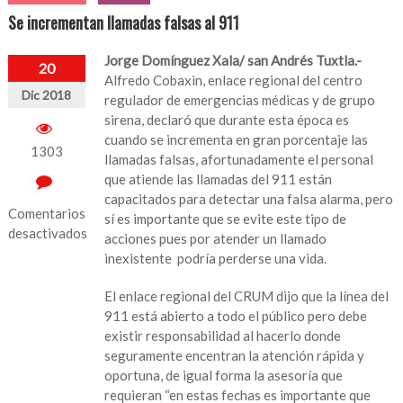
Se incrementan llamadas falsas al 911
Jorge Domínguez Xala/ san Andrés Tuxtla.-
20
Alfredo Cobaxin, enlace regional del centro
Dic 2018
regulador de emergencias médicas y de grupo
sirena, declaró que durante esta época es
cuando se incrementa en gran porcentaje las
1303
llamadas falsas, afortunadamente el personal
que atiende las llamadas del 911 están
capacitados para detectar una falsa alarma, pero
Comentarios
sí es importante que se evite este tipo de
desactivados
acciones pues por atender un llamado
inexistente podría perderse una vida.
en
Se
El enlace regional del CRUM dijo que la línea del
incrementan
911 está abierto a todo el público pero debe
llamadas
existir responsabilidad al hacerlo donde
falsas
seguramente encentran la atención rápida y
al
oportuna, de igual forma la asesoría que
911
requieran “en estas fechas es importante que