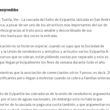
 sorprendidos
Tuxtla, Ver.- La cascada del Salto de Eyipantla, ubicada en San Andr
eca, a pesar de ser uno de los atractivos más importantes del sur de
elleza gracias al trato poco amable y descordinado de sus
antes hasta por dos veces la entrada.
cación no se hicieron esperar, cuando se supo que la Sociedad de
 y la Unión de vendedores y antojitos y artículos varios Eyipantla A.
recursos que se cobran, están pidiendo cuotas por separado y esto es
ue llegan principalmente los fines de semana durante todo el año.
ientras que la asociación de comerciantes otros 5 pesos, es decir, 2
nificantes pero llegan a molestar cuando se cobra a familias enteras
Salto de Eyipantla las cobradoras de la unión de vendedores argument
 por el uso de aguas nacionales, sin embargo esto no habría que
uperior de la cascada se paga una cuota también, y que argumentan es
ugar, es decir, emiten dos respuestas distintas dejando mal parado al