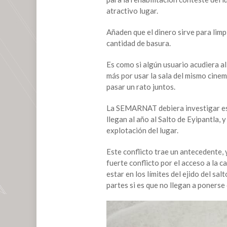
a
atractivo lugar.
Salto
de
Añaden que el dinero sirve para limpi
Eyipantla,
cantidad de basura.
turistas
sorprendidos
Es como si algún usuario acudiera al 
más por usar la sala del mismo cinem
pasar un rato juntos.
La SEMARNAT debiera investigar est
llegan al año al Salto de Eyipantla, 
explotación del lugar.
Este conflicto trae un antecedente, 
fuerte conflicto por el acceso a la 
estar en los límites del ejido del s
partes si es que no llegan a ponerse