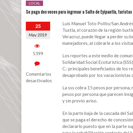
LOCAL
Se paga dos veces para ingresar a Salto de Eyipantla, turistas
Luis Manuel Toto Polito/San Andrés 
25
Tuxtla, el corazón de la región tuxtl
May 2019
Veracruz, puede llegar a perder su b
manejadores, al cobrarle a los visit
5399
Los reportes a este medio de comuni
Solidaridad Social Ecoturistica (SSS)
C.: principales beneficiados de los 
Comentarios
desaprobado por los vacacionistas q
desactivados
La sss cobra 15 pesos por persona, m
en
pesos por persona que parecen insig
Se
y sin previo aviso.
paga
dos
En la parte baja de la cascada del 
veces
que se paga el derecho de concesión
para
declararlo puesto que en la parte s
ingresar
para la rehabilitación conteste del l