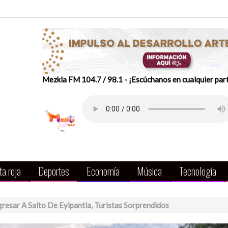
Mezkla FM 104.7 / 98.1 - ¡Escúchanos en cualquier par
a roja
Deportes
Economía
Música
Tecnología
resar A Salto De Eyipantla, Turistas Sorprendidos