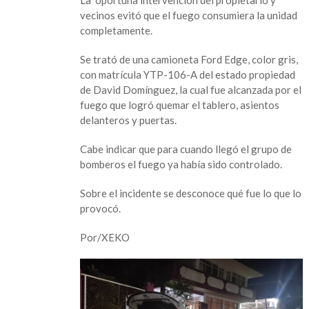
La oportuna intervención del propietario y
camioneta
vecinos evitó que el fuego consumiera la unidad
en
completamente.
chichipilco
Se trató de una camioneta Ford Edge, color gris,
con matrícula YTP-106-A del estado propiedad
de David Domínguez, la cual fue alcanzada por el
fuego que logró quemar el tablero, asientos
delanteros y puertas.
Cabe indicar que para cuando llegó el grupo de
bomberos el fuego ya había sido controlado.
Sobre el incidente se desconoce qué fue lo que lo
provocó.
Por/XEKO