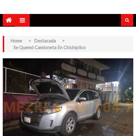
Home
>
Destacada
>
Se Quemó Camioneta En Chichipilco