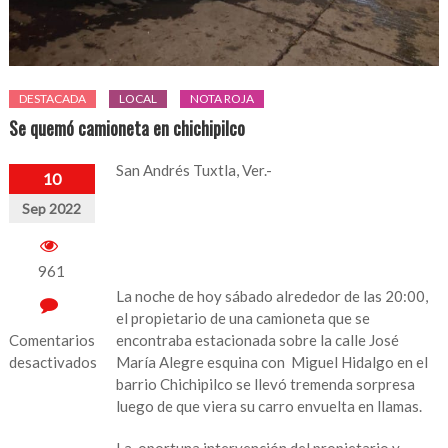
DESTACADA
LOCAL
NOTA ROJA
Se quemó camioneta en chichipilco
San Andrés Tuxtla, Ver.-
10
Sep 2022
961
La noche de hoy sábado alrededor de las 20:00,
el propietario de una camioneta que se
Comentarios
encontraba estacionada sobre la calle José
desactivados
María Alegre esquina con Miguel Hidalgo en el
barrio Chichipilco se llevó tremenda sorpresa
en
luego de que viera su carro envuelta en llamas.
Se
quemó