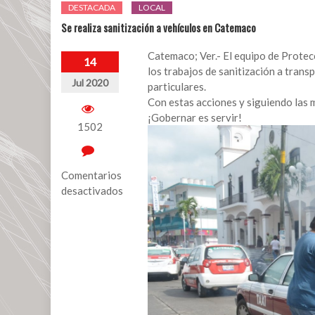
DESTACADA
LOCAL
Se realiza sanitización a vehículos en Catemaco
Catemaco; Ver.- El equipo de Protec
14
los trabajos de sanitización a trans
Jul 2020
particulares.
Con estas acciones y siguiendo las
¡Gobernar es servir!
1502
Comentarios
desactivados
en
Se
realiza
sanitización
a
vehículos
en