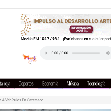
Mezkla FM 104.7 / 98.1 - ¡Escúchanos en cualquier par
a roja
Deportes
Economía
Música
Tecnología
ón A Vehículos En Catemaco