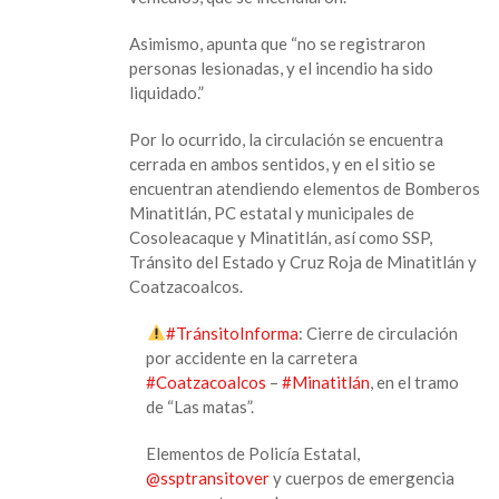
en
la
Asimismo, apunta que “no se registraron
carretera
personas lesionadas, y el incendio ha sido
Coatzacoalcos
liquidado.”
–
Minatitlán,
Por lo ocurrido, la circulación se encuentra
en
cerrada en ambos sentidos, y en el sitio se
el
encuentran atendiendo elementos de Bomberos
tramo
Minatitlán, PC estatal y municipales de
de
Cosoleacaque y Minatitlán, así como SSP,
“Las
Tránsito del Estado y Cruz Roja de Minatitlán y
matas”.
Coatzacoalcos.
#TránsitoInforma
: Cierre de circulación
por accidente en la carretera
#Coatzacoalcos
–
#Minatitlán
, en el tramo
de “Las matas”.
Elementos de Policía Estatal,
@ssptransitover
y cuerpos de emergencia