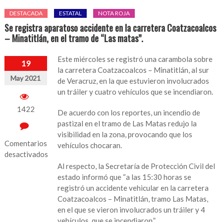
DESTACADA
ESTATAL
NOTA ROJA
Se registra aparatoso accidente en la carretera Coatzacoalcos
– Minatitlán, en el tramo de “Las matas”.
Este miércoles se registró una carambola sobre
19
la carretera Coatzacoalcos – Minatitlán, al sur
May 2021
de Veracruz, en la que estuvieron involucrados
un tráiler y cuatro vehículos que se incendiaron.
1422
De acuerdo con los reportes, un incendio de
pastizal en el tramo de Las Matas redujo la
visibilidad en la zona, provocando que los
Comentarios
vehículos chocaran.
desactivados
Al respecto, la Secretaría de Protección Civil del
en
estado informó que “a las 15:30 horas se
Se
registró un accidente vehicular en la carretera
registra
Coatzacoalcos – Minatitlán, tramo Las Matas,
aparatoso
en el que se vieron involucrados un tráiler y 4
accidente
vehículos, que se incendiaron.”