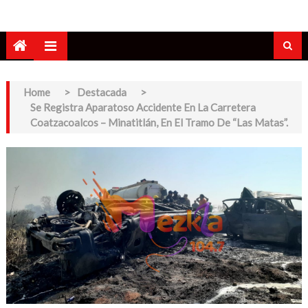
Home
>
Destacada
>
Se Registra Aparatoso Accidente En La Carretera
Coatzacoalcos – Minatitlán, En El Tramo De “Las Matas”.