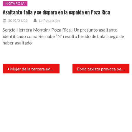
NOTA ROJA
Asaltante falla y se dispara en la espalda en Poza Rica
2019/01/09
La Redacción
Sergio Herrera Montán/ Poza Rica.- Un presunto asaltante
identificado como Bernabé “N” resultó herido de bala, luego de
haber asaltado
Navegación
Mujer de la tercera edad pierde la vida al caer a una cisterna
Ebrio taxista provoca percance vial
de
entradas