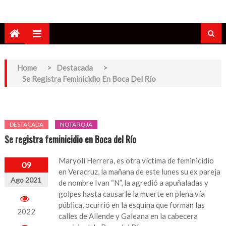
Home
>
Destacada
>
Se Registra Feminicidio En Boca Del Río
DESTACADA
NOTA ROJA
Se registra feminicidio en Boca del Río
Maryoli Herrera, es otra víctima de feminicidio
09
en Veracruz, la mañana de este lunes su ex pareja
Ago 2021
de nombre Ivan “N”, la agredió a apuñaladas y
golpes hasta causarle la muerte en plena vía
pública, ocurrió en la esquina que forman las
2022
calles de Allende y Galeana en la cabecera