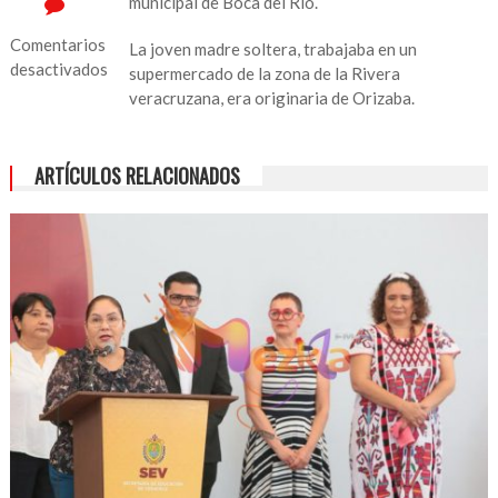
municipal de Boca del Río.
Comentarios
La joven madre soltera, trabajaba en un
desactivados
supermercado de la zona de la Rivera
veracruzana, era originaria de Orizaba.
en
Se
registra
ARTÍCULOS RELACIONADOS
feminicidio
en
Boca
del
Río