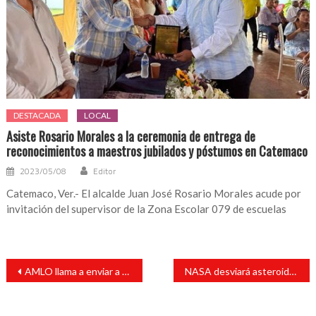
DESTACADA
LOCAL
Asiste Rosario Morales a la ceremonia de entrega de
reconocimientos a maestros jubilados y póstumos en Catemaco
2023/05/08
Editor
Catemaco, Ver.- El alcalde Juan José Rosario Morales acude por
invitación del supervisor de la Zona Escolar 079 de escuelas
Navegación
AMLO llama a enviar a estudiantes que faltan a clases presenciales
NASA desviará asteroide de la Tierra en una misión de defensa planetaria
de
entradas