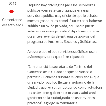
1041
“Aquí no hay privilegios para los servidores
públicos y, en este caso, aunque era una
servidora pública muy eficiente que le echaba
Comentarios
muchas ganas,
pues cometió un error al haberse
desactivados
subido a un avión privado
, aquí nadie puede
subirse a aviones privados”, dijo la mandataria
en
durante el evento de entrega de apoyos del
Secretaría
programa de Empresas Sociales y Solidarias.
era
eficiente
Aseguró que el que servidores públicos usen
pero
aviones privados quedó en el pasado.
fue
un
“(…) renunció la secretaria de Turismo del
error
Gobierno de la Ciudad porque no vamos a
subirse
permitir –luchamos durante muchos años– que
a
un servidor público llegue al gobierno de la
un
ciudad a querer seguir actuando como actuaban
avión
los anteriores gobiernos;
eso se acabó en el
privado:
gobierno de la ciudad, nada de usar aviones
Sheinbaum
privados”
, agregó la mandataria.