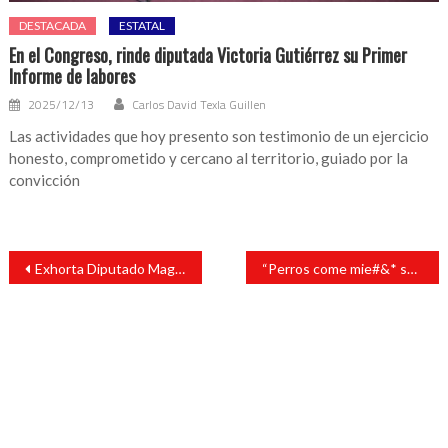
DESTACADA
ESTATAL
En el Congreso, rinde diputada Victoria Gutiérrez su Primer
Informe de labores
2025/12/13
Carlos David Texla Guillen
Las actividades que hoy presento son testimonio de un ejercicio
honesto, comprometido y cercano al territorio, guiado por la
convicción
Navegación
Exhorta Diputado Magdaleno Rosales Torres a Presidente Municipal de Cuitlahuac atender demandas de pobladores inconformes por falta de infraestructura.
“Perros come mie#&* son ustedes… cuando yo sea presidente, los voy a correr a todos”: Funcionario de ayuntamiento (VIDEO)
de
entradas