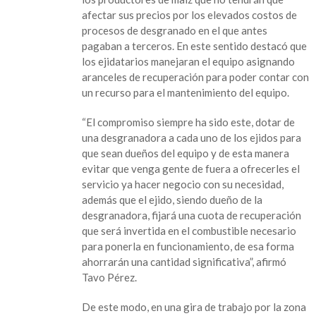
los
afectar sus precios por los elevados costos de
ejidos
procesos de desgranado en el que antes
con
pagaban a terceros. En este sentido destacó que
desgranadoras
los ejidatarios manejaran el equipo asignando
de
aranceles de recuperación para poder contar con
maíz”:
un recurso para el mantenimiento del equipo.
Tavo
Pérez
“El compromiso siempre ha sido este, dotar de
una desgranadora a cada uno de los ejidos para
que sean dueños del equipo y de esta manera
evitar que venga gente de fuera a ofrecerles el
servicio ya hacer negocio con su necesidad,
además que el ejido, siendo dueño de la
desgranadora, fijará una cuota de recuperación
que será invertida en el combustible necesario
para ponerla en funcionamiento, de esa forma
ahorrarán una cantidad significativa”, afirmó
Tavo Pérez.
De este modo, en una gira de trabajo por la zona