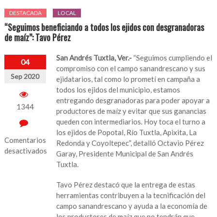
DESTACADA
LOCAL
“Seguimos beneficiando a todos los ejidos con desgranadoras
de maíz”: Tavo Pérez
San Andrés Tuxtla, Ver.-
“Seguimos cumpliendo el
04
compromiso con el campo sanandrescano y sus
Sep 2020
ejidatarios, tal como lo prometí en campaña a
todos los ejidos del municipio, estamos
entregando desgranadoras para poder apoyar a
1344
productores de maíz y evitar que sus ganancias
queden con intermediarios. Hoy toca el turno a
los ejidos de Popotal, Río Tuxtla, Apixita, La
Comentarios
Redonda y Coyoltepec”, detalló Octavio Pérez
desactivados
Garay, Presidente Municipal de San Andrés
Tuxtla.
en
“Seguimos
Tavo Pérez destacó que la entrega de estas
beneficiando
herramientas contribuyen a la tecnificación del
a
campo sanandrescano y ayuda a la economía de
todos
los productores de maíz que no tendrán que