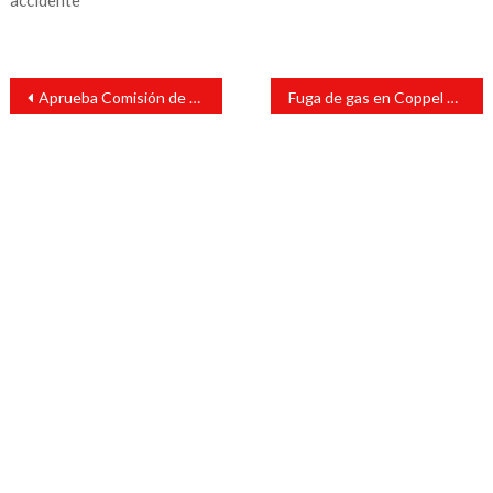
accidente
Navegación
Aprueba Comisión de Ciencia y Tecnología su Plan Anual de Trabajo
Fuga de gas en Coppel moviliza los cuerpos de emergencia
de
entradas