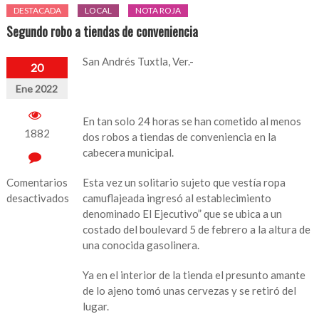
DESTACADA
LOCAL
NOTA ROJA
Segundo robo a tiendas de conveniencia
San Andrés Tuxtla, Ver.-
20
Ene 2022
En tan solo 24 horas se han cometido al menos
1882
dos robos a tiendas de conveniencia en la
cabecera municipal.
Comentarios
Esta vez un solitario sujeto que vestía ropa
desactivados
camuflajeada ingresó al establecimiento
denominado El Ejecutivo” que se ubica a un
en
costado del boulevard 5 de febrero a la altura de
Segundo
una conocida gasolinera.
robo
a
Ya en el interior de la tienda el presunto amante
tiendas
de lo ajeno tomó unas cervezas y se retiró del
de
lugar.
conveniencia