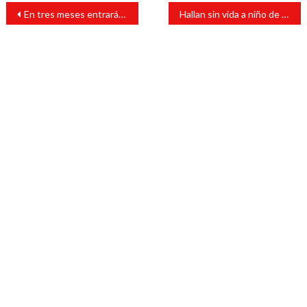
Navegación
En tres meses entrarán en operación 150 coordinaciones de la Guardia Nacional
Hallan sin vida a niño de 11 años desaparecido en Las Choapas
de
entradas