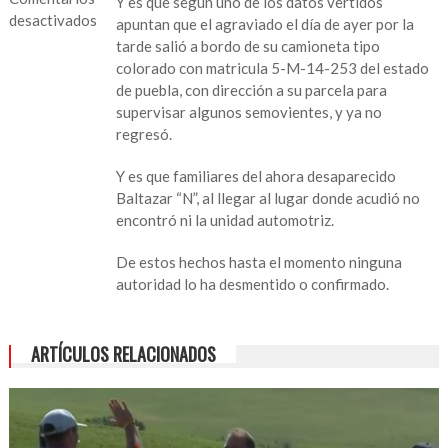
Y es que según uno de los datos vertidos
desactivados
apuntan que el agraviado el día de ayer por la
tarde salió a bordo de su camioneta tipo
en
colorado con matricula 5-M-14-253 del estado
Sin
de puebla, con dirección a su parcela para
localizar,
supervisar algunos semovientes, y ya no
conocido
regresó.
ganadero
de
Y es que familiares del ahora desaparecido
San
Baltazar “N”, al llegar al lugar donde acudió no
Andrés
encontró ni la unidad automotriz.
Tuxtla
De estos hechos hasta el momento ninguna
autoridad lo ha desmentido o confirmado.
ARTÍCULOS RELACIONADOS