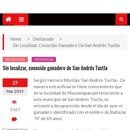
Home
>
Destacada
>
Sin Localizar, Conocido Ganadero De San Andrés Tuxtla
DESTACADA
NOTA ROJA
Sin localizar, conocido ganadero de San Andrés Tuxtla
Sergio Herrera Montán/ San Andrés Tuxtla.- De
27
manera extraoficial se tiene conocimiento que
Mar 2019
en la localidad de Mazumiapan perteneciente a
este municipio de San Andrés Tuxtla, se
encuentra desaparecido desde el día de ayer el
5567
ganadero identificado con el nombre de Baltazar
“N” de 69 años.
Comentarios