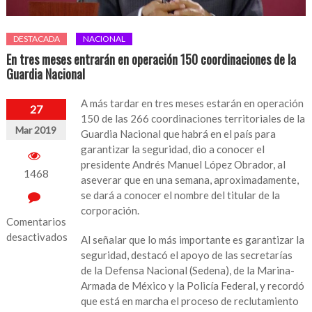
DESTACADA
NACIONAL
En tres meses entrarán en operación 150 coordinaciones de la
Guardia Nacional
A más tardar en tres meses estarán en operación
27
150 de las 266 coordinaciones territoriales de la
Mar 2019
Guardia Nacional que habrá en el país para
garantizar la seguridad, dio a conocer el
presidente Andrés Manuel López Obrador, al
1468
aseverar que en una semana, aproximadamente,
se dará a conocer el nombre del titular de la
corporación.
Comentarios
desactivados
Al señalar que lo más importante es garantizar la
seguridad, destacó el apoyo de las secretarías
en
de la Defensa Nacional (Sedena), de la Marina-
En
Armada de México y la Policía Federal, y recordó
tres
que está en marcha el proceso de reclutamiento
meses