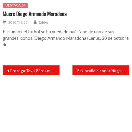
DESTACADA
Muere Diego Armando Maradona
2020/11/25
Editor
El mundo del fútbol se ha quedado huérfano de uno de sus
grandes iconos. Diego Armando Maradona (Lanús, 30 de octubre
de
Navegación
Entrega Tavo Pérez mobiliario en Los Naranjos, en San Andrés Tuxtla
Sin localizar, conocido ganadero de San Andrés Tuxtla
de
entradas