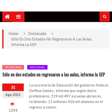
Home
>
Destacada
>
Sólo En Dos Estados No Regresaron A Las Aulas,
Informa La SEP
DESTACADA
NACIONAL
Sólo en dos estados no regresaron a las aulas, informa la SEP
La secretaria de Educación del gobierno federal,
31
Delfina Gómez, informa que según datos
Ago 2021
preliminares, 119 mil 497 escuelas abrieron,
recibiendo 11 millones 426 mil alumnos en el
regreso a clases.
1294