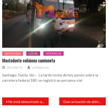
DESTACADA
LOCAL
NOTA ROJA
Mastodonte colisiona camioneta
2022/04/14
La Redacción
Santiago Tuxtla, Ver.- La tarde noche de hoy jueves sobre la
carretera federal 180, se registró un percance vial
Navegación
No está demostrado que variante Lambda de covid sea más agresiva: López-Gatell
Gran actuación de atletas paralímpicos, siguen haciendo historia
de
entradas