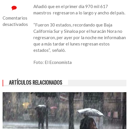
Añadió que en el primer día 970 mil 617
maestros regresaron a lo largo y ancho del país.
Comentarios
desactivados
“Fueron 30 estados, recordando que Baja
California Sur y Sinaloa por el huracán Nora no
en
regresaron, per ayer por la noche me informaban
Sólo
que a más tardar el lunes regresan estos
en
estados”, señaló.
dos
estados
Foto: El Economista
no
regresaron
a
ARTÍCULOS RELACIONADOS
las
aulas,
informa
la
SEP