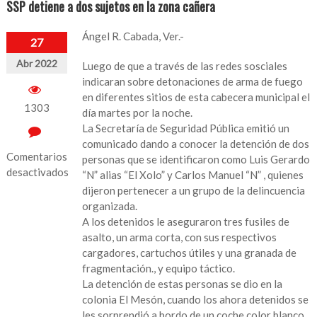
SSP detiene a dos sujetos en la zona cañera
Ángel R. Cabada, Ver.-
27
Abr 2022
Luego de que a través de las redes sosciales
indicaran sobre detonaciones de arma de fuego
en diferentes sitios de esta cabecera municipal el
1303
día martes por la noche.
La Secretaría de Seguridad Pública emitió un
comunicado dando a conocer la detención de dos
Comentarios
personas que se identificaron como Luis Gerardo
desactivados
“N” alias “El Xolo” y Carlos Manuel “N” , quienes
dijeron pertenecer a un grupo de la delincuencia
en
organizada.
SSP
A los detenidos le aseguraron tres fusiles de
detiene
asalto, un arma corta, con sus respectivos
a
cargadores, cartuchos útiles y una granada de
dos
fragmentación., y equipo táctico.
sujetos
La detención de estas personas se dio en la
en
colonia El Mesón, cuando los ahora detenidos se
la
les sorprendió a bordo de un coche color blanco