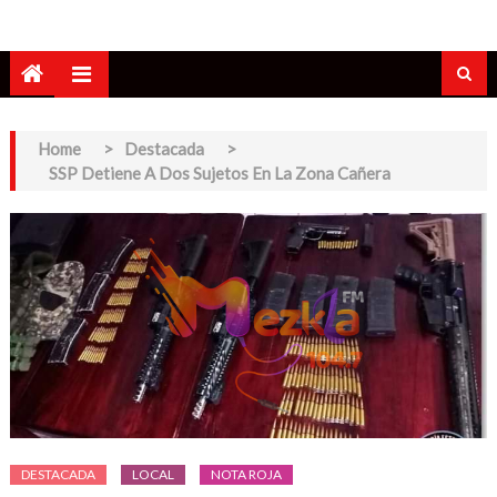
Home
>
Destacada
>
SSP Detiene A Dos Sujetos En La Zona Cañera
DESTACADA
LOCAL
NOTA ROJA