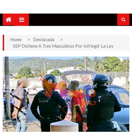
Home
>
Destacada
>
SSP Detiene A Tres Masculinos Por Infringir La Ley