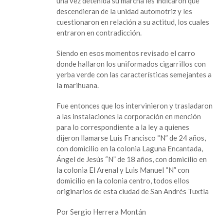
una vez detenida su marcha les indicaron que
por
descendieran de la unidad automotriz y les
infringir
cuestionaron en relación a su actitud, los cuales
la
entraron en contradicción.
ley
Siendo en esos momentos revisado el carro
donde hallaron los uniformados cigarrillos con
yerba verde con las características semejantes a
la marihuana.
Fue entonces que los intervinieron y trasladaron
a las instalaciones la corporación en mención
para lo correspondiente a la ley a quienes
dijeron llamarse Luis Francisco “N” de 24 años,
con domicilio en la colonia Laguna Encantada,
Ángel de Jesús “N” de 18 años, con domicilio en
la colonia El Arenal y Luis Manuel “N” con
domicilio en la colonia centro, todos ellos
originarios de esta ciudad de San Andrés Tuxtla
Por Sergio Herrera Montán