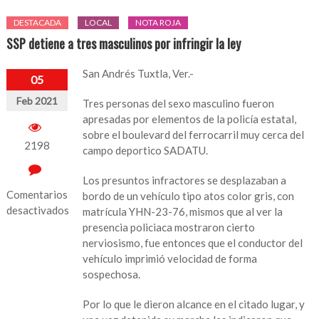
DESTACADA
LOCAL
NOTA ROJA
SSP detiene a tres masculinos por infringir la ley
San Andrés Tuxtla, Ver.-
05
Feb 2021
Tres personas del sexo masculino fueron
apresadas por elementos de la policía estatal,
sobre el boulevard del ferrocarril muy cerca del
2198
campo deportico SADATU.
Los presuntos infractores se desplazaban a
Comentarios
bordo de un vehículo tipo atos color gris, con
desactivados
matrícula YHN-23-76, mismos que al ver la
presencia policiaca mostraron cierto
en
nerviosismo, fue entonces que el conductor del
SSP
vehículo imprimió velocidad de forma
detiene
sospechosa.
a
tres
Por lo que le dieron alcance en el citado lugar, y
masculinos