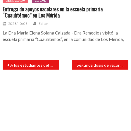
DESTACADA
LOCAL
Entrega de apoyos escolares en la escuela primaria
“Cuauhtémoc” en Los Mérida
2023/10/05
Editor
La Dra Maria Elena Solana Calzada - Dra Remedios visitó la
escuela primaria “Cuauhtémoc”, en la comunidad de Los Mérida,
Navegación
A los estudiantes del COBAEV 70, les cumplimos con el domo”: Tavo Pérez
Segunda dosis de vacuna es a los 45 no a los 15 días: Manuel Huerta Ladrón de Guevara
de
entradas