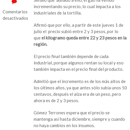
incrementando su precio, lo cual impacta a los
Comentarios
industriales de la tortilla.
desactivados
Afirmó que por ello, a partir de este jueves 1 de
en
julio el precio subió entre 2 y 3 pesos, por lo
Subió
que
el kilogramo queda entre 22 y 23 pesos en la
el
región.
precio
de
El precio final también depende de cada
la
industrial, porque algunos rentan su local y eso
tortilla
también impacta en el precio final del producto.
en
Veracruz
Admitió que el incremento es de los más altos de
los últimos años, ya que antes sólo subía unos 50
centavos, después el alza era de un peso, pero
ahora es de 2 y 3 pesos.
Gómez Terrones espera que el precio se
mantenga así hasta diciembre, siempre y cuando
no haya cambios en los insumos.