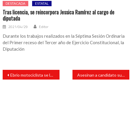
DESTACADA
ESTATAL
Tras licencia, se reincorpora Jessica Ramírez al cargo de
diputada
2021/04/29
Editor
Durante los trabajos realizados en la Séptima Sesión Ordinaria
del Primer receso del Tercer año de Ejercicio Constitucional, la
Diputación
Navegación
Ebrio motociclista se lesiona tras derrapar
Asesinan a candidato suplente de Morena a la presidencia de Tihuatlán
de
entradas