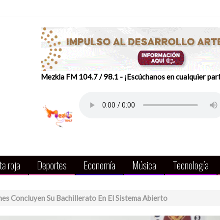
Mezkla FM 104.7 / 98.1 - ¡Escúchanos en cualquier par
a roja
Deportes
Economía
Música
Tecnología
nes Concluyen Su Bachillerato En El Sistema Abierto