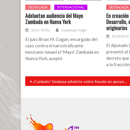
DESTACADA
INTERNACIONAL
DESTACADA
Adelantan audiencia del Mayo
En creación 
Zambada en Nueva York
Desarrollo, 
originarios
2024/10/02
Guadalupe Cagal
2026/04/0
El juez Brian M. Cogan, encargado del
El diputado
caso contra el narcotraficante
presentó al P
mexicano Ismael el 'Mayo' Zambada en
decreto que 
Nueva York, aceptó
a la fracción
Navegación
¡Cuidado! Sedarpa advierte sobre fraude en apoyos al campo
de
entradas