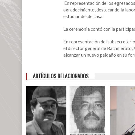
bachillerato
En representación de los egresados,
en
agradecimiento, destacando la labor
el
estudiar desde casa.
sistema
La ceremonia contó con la particip
abierto
En representación del subsecretario
el director general de Bachillerato,
alcanzar un nuevo peldaño en su fo
ARTÍCULOS RELACIONADOS