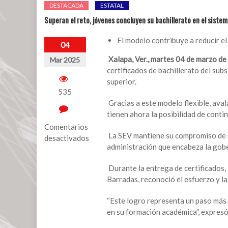
DESTACADA
ESTATAL
Superan el reto, jóvenes concluyen su bachillerato en el siste
El modelo contribuye a reducir e
04
Xalapa, Ver., martes 04 de marzo de
Mar 2025
certificados de bachillerato del su
superior.
535
Gracias a este modelo flexible, aval
tienen ahora la posibilidad de conti
Comentarios
La SEV mantiene su compromiso de re
desactivados
administración que encabeza la gob
en
Superan
Durante la entrega de certificados,
el
Barradas, reconoció el esfuerzo y la
reto,
jóvenes
“Este logro representa un paso más 
concluyen
en su formación académica”, expresó
su