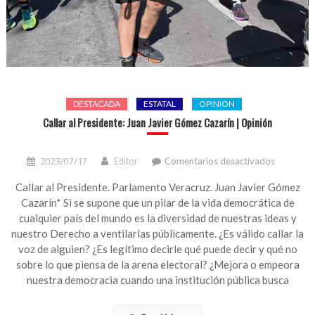
DESTACADA
ESTATAL
OPINION
Callar al Presidente: Juan Javier Gómez Cazarín | Opinión
en
2023/07/17
Editor
Comentarios desactivados
Callar
al
Callar al Presidente. Parlamento Veracruz. Juan Javier Gómez
President
Cazarín* Si se supone que un pilar de la vida democrática de
Juan
cualquier país del mundo es la diversidad de nuestras ideas y
Javier
nuestro Derecho a ventilarlas públicamente. ¿Es válido callar la
Gómez
voz de alguien? ¿Es legítimo decirle qué puede decir y qué no
Cazarín
sobre lo que piensa de la arena electoral? ¿Mejora o empeora
|
Opinión
nuestra democracia cuando una institución pública busca