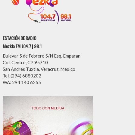
ESTACIÓN DE RADIO
Mezkla FM 104.7 | 98.1
Bulevar 5 de Febrero S/N Esq. Emparan
Col. Centro, CP 95710
San Andrés Tuxtla, Veracruz, México
Tel. (294) 6880202
WA: 294 140 6255