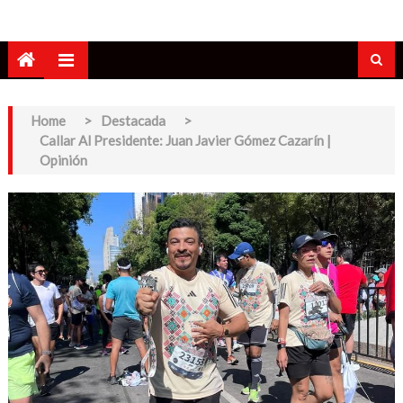
Home
>
Destacada
>
Callar Al Presidente: Juan Javier Gómez Cazarín |
Opinión