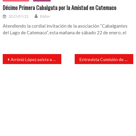
Décimo Primera Cabalgata por la Amistad en Catemaco
2022/01/22
Editor
Atendiendo la cordial invitación de la asociación “Cabalgantes
del Lago de Catemaco”, esta mañana de sábado 22 de enero, el
Navegación
Arróniz López asiste a la primera sesión extraordinaria 2023 conferencia Estatal de Seguridad Pública Municipal
Entrevista Comisión de Vigilancia a 12 aspirantes a Contralor Interno del Orfis
de
entradas