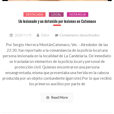
DESTACADA
LOCAL
NOTA ROJA
Un lesionado y un detenido por lesiones en Catemaco
en
2020/11/15
Editor
Comentarios desactivados
Un
lesionado
Por Sergio Herrera MontánCatemaco, Ver. - Alrededor de las
y
22:30, fue reportado a la comandancia de la policía local una
un
persona lesionada en la localidad de La Candelaria. De inmediato
detenido
se trasladaron elementos de la policía local y personal de
por
protección civil. Quienes encontraron una persona
lesiones
ensangrentada, misma que presentaba una herida en la cabeza
en
Catemac
producida por un objeto contundente (garrote).Por lo que recibio
los primeros auxilios por parte de
Read More