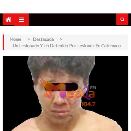
Home
>
Destacada
>
Un Lesionado Y Un Detenido Por Lesiones En Catemaco