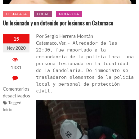
DESTACADA
LOCAL
NOTA ROJA
Un lesionado y un detenido por lesiones en Catemaco
Por Sergio Herrera Montán
15
Catemaco, Ver. –
Alrededor de las
Nov 2020
22:30, fue reportado a la
comandancia de la policía local una
persona lesionada en la localidad
1331
de La Candelaria. De inmediato se
trasladaron elementos de la policía
local y personal de protección
Comentarios
civil.
desactivados
Tagged
en
Inicio
Un
lesionado
y
un