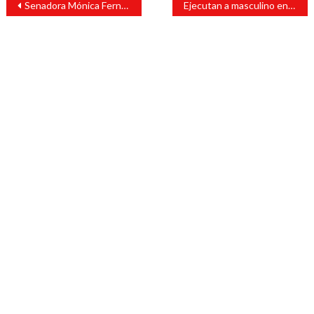
Senadora Mónica Fernandez recibe en Tabasco la ayuda enviada por el Senado de la República
Ejecutan a masculino en Juan Díaz Covarrubias
de
entradas