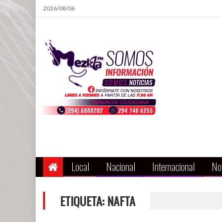
Skip
2026/08/06
to
content
Local
Nacional
Internacional
Not
ETIQUETA:
NAFTA