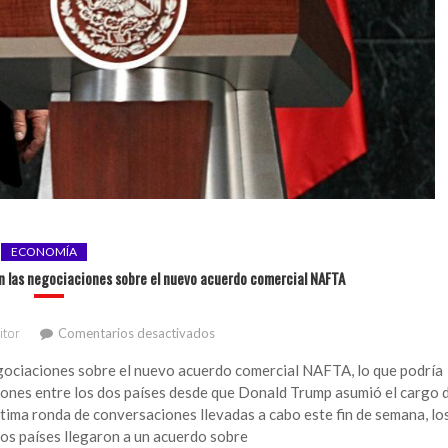
ECONOMÍA
n las negociaciones sobre el nuevo acuerdo comercial NAFTA
en
itor
Comentarios desactivados
EEUU
y
ociaciones sobre el nuevo acuerdo comercial NAFTA, lo que podría
México
aciones entre los dos países desde que Donald Trump asumió el cargo 
han
ima ronda de conversaciones llevadas a cabo este fin de semana, lo
conseguido
os países llegaron a un acuerdo sobre
progresos