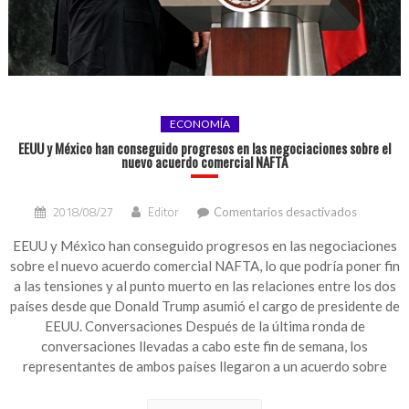
ECONOMÍA
EEUU y México han conseguido progresos en las negociaciones sobre el
nuevo acuerdo comercial NAFTA
en
2018/08/27
Editor
Comentarios desactivados
EEUU
y
EEUU y México han conseguido progresos en las negociaciones
México
sobre el nuevo acuerdo comercial NAFTA, lo que podría poner fin
han
a las tensiones y al punto muerto en las relaciones entre los dos
consegui
países desde que Donald Trump asumió el cargo de presidente de
progreso
EEUU. Conversaciones Después de la última ronda de
en
conversaciones llevadas a cabo este fin de semana, los
las
negociaci
representantes de ambos países llegaron a un acuerdo sobre
sobre
el