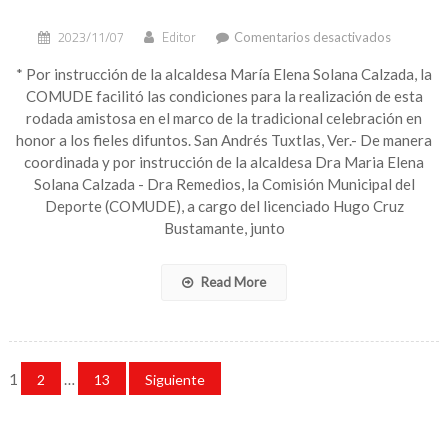
en
2023/11/07
Editor
Comentarios desactivados
Gobierno
Municipal
* Por instrucción de la alcaldesa María Elena Solana Calzada, la
coordina
COMUDE facilitó las condiciones para la realización de esta
con
rodada amistosa en el marco de la tradicional celebración en
éxito
honor a los fieles difuntos. San Andrés Tuxtlas, Ver.- De manera
rodada
coordinada y por instrucción de la alcaldesa Dra Maria Elena
del
Solana Calzada - Dra Remedios, la Comisión Municipal del
Día
de
Deporte (COMUDE), a cargo del licenciado Hugo Cruz
Muertos
Bustamante, junto
en
San
Andrés
Read More
Tuxtla
Paginación
1
…
2
13
Siguiente
de
entradas