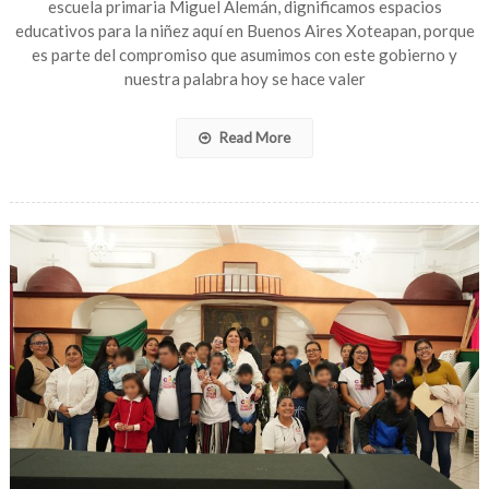
escuela primaria Miguel Alemán, dignificamos espacios
Primaria
educativos para la niñez aquí en Buenos Aires Xoteapan, porque
Miguel
Alemán
es parte del compromiso que asumimos con este gobierno y
de
nuestra palabra hoy se hace valer
Buenos
Aires
Xoteapan
Read More