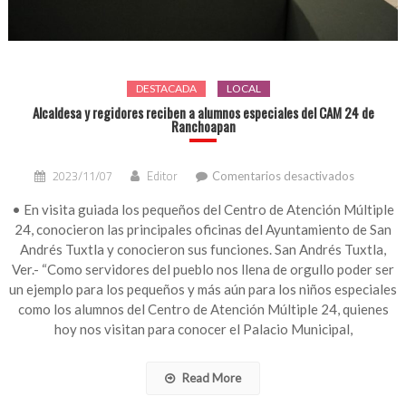
DESTACADA
LOCAL
Alcaldesa y regidores reciben a alumnos especiales del CAM 24 de
Ranchoapan
en
2023/11/07
Editor
Comentarios desactivados
Alcaldesa
y
• En visita guiada los pequeños del Centro de Atención Múltiple
regidores
24, conocieron las principales oficinas del Ayuntamiento de San
reciben
Andrés Tuxtla y conocieron sus funciones. San Andrés Tuxtla,
a
Ver.- “Como servidores del pueblo nos llena de orgullo poder ser
alumnos
un ejemplo para los pequeños y más aún para los niños especiales
especiale
como los alumnos del Centro de Atención Múltiple 24, quienes
del
CAM
hoy nos visitan para conocer el Palacio Municipal,
24
de
Read More
Ranchoap