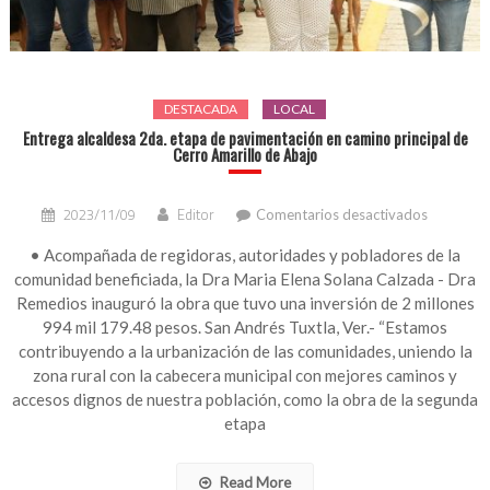
DESTACADA
LOCAL
Entrega alcaldesa 2da. etapa de pavimentación en camino principal de
Cerro Amarillo de Abajo
en
2023/11/09
Editor
Comentarios desactivados
Entrega
alcaldesa
• Acompañada de regidoras, autoridades y pobladores de la
2da.
comunidad beneficiada, la Dra Maria Elena Solana Calzada - Dra
etapa
Remedios inauguró la obra que tuvo una inversión de 2 millones
de
994 mil 179.48 pesos. San Andrés Tuxtla, Ver.- “Estamos
paviment
contribuyendo a la urbanización de las comunidades, uniendo la
en
zona rural con la cabecera municipal con mejores caminos y
camino
principal
accesos dignos de nuestra población, como la obra de la segunda
de
etapa
Cerro
Amarillo
de
Read More