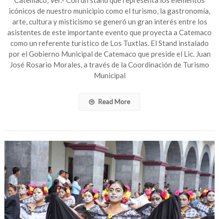
Catemaco, Ver.- Con un stand que representa los elementos
con
icónicos de nuestro municipio como el turismo, la gastronomía,
la
arte, cultura y misticismo se generó un gran interés entre los
partición
asistentes de este importante evento que proyecta a Catemaco
de
como un referente turístico de Los Tuxtlas. El Stand instalado
Catemac
por el Gobierno Municipal de Catemaco que preside el Lic. Juan
en
la
José Rosario Morales, a través de la Coordinación de Turismo
ExpoTuri
Municipal
2023!
Read More