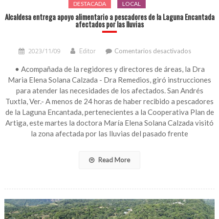
DESTACADA
LOCAL
Alcaldesa entrega apoyo alimentario a pescadores de la Laguna Encantada
afectados por las lluvias
en
2023/11/09
Editor
Comentarios desactivados
Alcaldesa
entrega
• Acompañada de la regidores y directores de áreas, la Dra
apoyo
Maria Elena Solana Calzada - Dra Remedios, giró instrucciones
alimentar
para atender las necesidades de los afectados. San Andrés
a
Tuxtla, Ver.- A menos de 24 horas de haber recibido a pescadores
pescador
de la Laguna Encantada, pertenecientes a la Cooperativa Plan de
de
Artiga, este martes la doctora María Elena Solana Calzada visitó
la
Laguna
la zona afectada por las lluvias del pasado frente
Encantad
afectados
Read More
por
las
lluvias