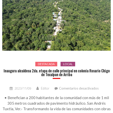
DESTACADA
LOCAL
Inaugura alcaldesa 2da. etapa de calle principal en colonia Rosario Chigo
de Texalpan de Arriba
en
2023/11/09
Editor
Comentarios desactivados
Inaugura
alcaldesa
• Benefician a 200 habitantes de la comunidad con más de 1 mil
2da.
305 metros cuadrados de pavimento hidráulico. San Andrés
etapa
Tuxtla, Ver.- Transformando la vida de las comunidades con obras
de