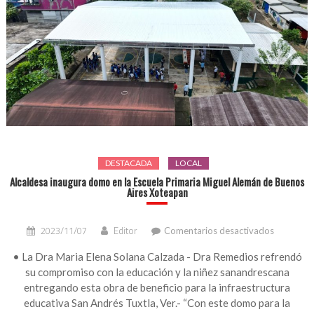
DESTACADA
LOCAL
Alcaldesa inaugura domo en la Escuela Primaria Miguel Alemán de Buenos
Aires Xoteapan
en
2023/11/07
Editor
Comentarios desactivados
Alcaldesa
inaugura
• La Dra Maria Elena Solana Calzada - Dra Remedios refrendó
domo
su compromiso con la educación y la niñez sanandrescana
en
entregando esta obra de beneficio para la infraestructura
la
educativa San Andrés Tuxtla, Ver.- “Con este domo para la
Escuela