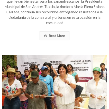
que llevan bienestar para los sanandrescanos, la Presidenta
calle
Municipal de San Andrés Tuxtla, la doctora María Elena Solana
principal
Calzada, continúa sus recorridos entregando resultados a la
en
colonia
ciudadanía de la zona rural y urbana, en esta ocasión en la
Rosario
comunidad
Chigo
de
Texalpan
Read More
de
Arriba