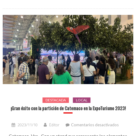
Tuxtla
DESTACADA
LOCAL
¡Gran éxito con la partición de Catemaco en la ExpoTurismo 2023!
en
2023/11/10
Editor
Comentarios desactivados
¡Gran
éxito