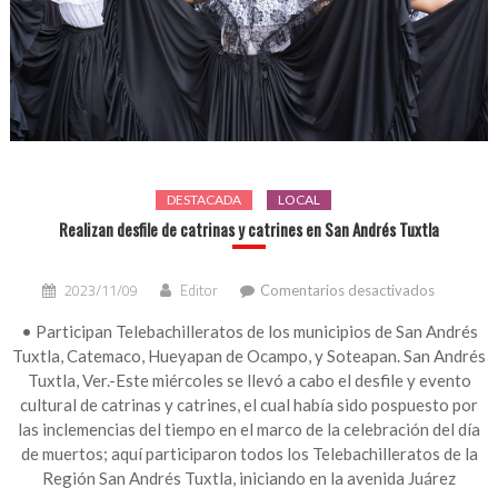
DESTACADA
LOCAL
Realizan desfile de catrinas y catrines en San Andrés Tuxtla
en
2023/11/09
Editor
Comentarios desactivados
Realizan
desfile
• Participan Telebachilleratos de los municipios de San Andrés
de
Tuxtla, Catemaco, Hueyapan de Ocampo, y Soteapan. San Andrés
catrinas
Tuxtla, Ver.-Este miércoles se llevó a cabo el desfile y evento
y
cultural de catrinas y catrines, el cual había sido pospuesto por
catrines
las inclemencias del tiempo en el marco de la celebración del día
en
de muertos; aquí participaron todos los Telebachilleratos de la
San
Andrés
Región San Andrés Tuxtla, iniciando en la avenida Juárez
Tuxtla