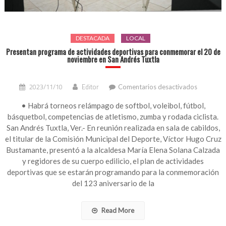
DESTACADA
LOCAL
Presentan programa de actividades deportivas para conmemorar el 20 de
noviembre en San Andrés Tuxtla
en
2023/11/10
Editor
Comentarios desactivados
Presenta
programa
• Habrá torneos relámpago de softbol, voleibol, fútbol,
de
básquetbol, competencias de atletismo, zumba y rodada ciclista.
actividad
San Andrés Tuxtla, Ver.- En reunión realizada en sala de cabildos,
deportiva
el titular de la Comisión Municipal del Deporte, Víctor Hugo Cruz
para
Bustamante, presentó a la alcaldesa María Elena Solana Calzada
conmemo
y regidores de su cuerpo edilicio, el plan de actividades
el
20
deportivas que se estarán programando para la conmemoración
de
del 123 aniversario de la
noviembr
en
San
Read More
Andrés