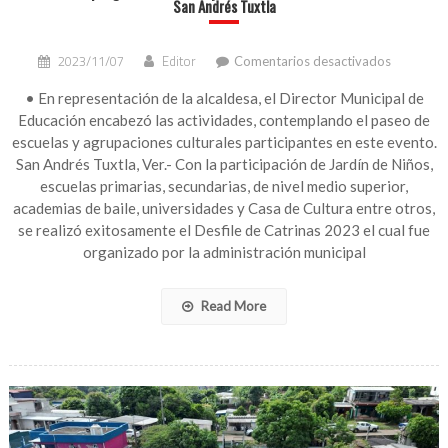
San Andrés Tuxtla
en
2023/11/07
Editor
Comentarios desactivados
Realizan
despliegu
• En representación de la alcaldesa, el Director Municipal de
de
Educación encabezó las actividades, contemplando el paseo de
tradición
escuelas y agrupaciones culturales participantes en este evento.
y
San Andrés Tuxtla, Ver.- Con la participación de Jardín de Niños,
color
escuelas primarias, secundarias, de nivel medio superior,
en
academias de baile, universidades y Casa de Cultura entre otros,
Desfile
de
se realizó exitosamente el Desfile de Catrinas 2023 el cual fue
Catrinas
organizado por la administración municipal
2023
de
San
Read More
Andrés
Tuxtla