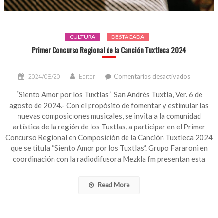
CULTURA
DESTACADA
Primer Concurso Regional de la Canción Tuxtleca 2024
en
2024/08/20
Editor
Comentarios desactivados
Primer
Concurso
“Siento Amor por los Tuxtlas” San Andrés Tuxtla, Ver. 6 de
Regional
agosto de 2024.- Con el propósito de fomentar y estimular las
de
nuevas composiciones musicales, se invita a la comunidad
la
artística de la región de los Tuxtlas, a participar en el Primer
Canción
Concurso Regional en Composición de la Canción Tuxtleca 2024
Tuxtleca
que se titula “Siento Amor por los Tuxtlas”. Grupo Fararoni en
2024
coordinación con la radiodifusora Mezkla fm presentan esta
Read More