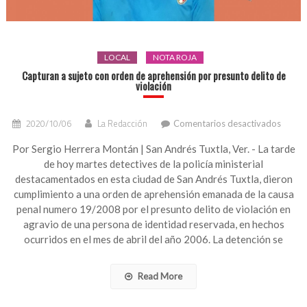
LOCAL
NOTA ROJA
Capturan a sujeto con orden de aprehensión por presunto delito de
violación
en
2020/10/06
La Redacción
Comentarios desactivados
Captu
a
Por Sergio Herrera Montán | San Andrés Tuxtla, Ver. - La tarde
sujeto
de hoy martes detectives de la policía ministerial
con
destacamentados en esta ciudad de San Andrés Tuxtla, dieron
orden
cumplimiento a una orden de aprehensión emanada de la causa
de
penal numero 19/2008 por el presunto delito de violación en
apreh
agravio de una persona de identidad reservada, en hechos
por
presu
ocurridos en el mes de abril del año 2006. La detención se
delito
de
Read More
violac