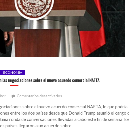
ECONOMÍA
n las negociaciones sobre el nuevo acuerdo comercial NAFTA
en
itor
Comentarios desactivados
EEUU
y
ociaciones sobre el nuevo acuerdo comercial NAFTA, lo que podría
México
aciones entre los dos países desde que Donald Trump asumió el cargo 
han
ima ronda de conversaciones llevadas a cabo este fin de semana, lo
conseguido
os países llegaron a un acuerdo sobre
progresos