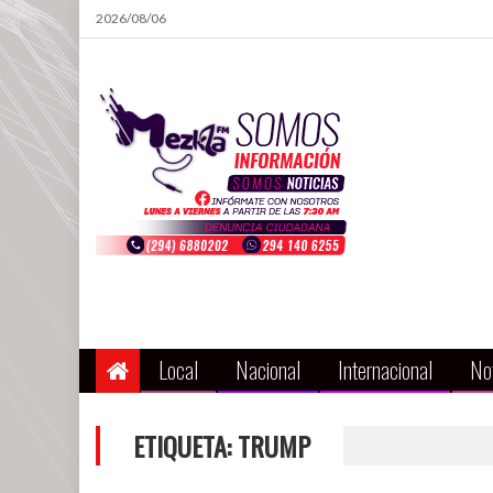
Skip
2026/08/06
to
content
Local
Nacional
Internacional
Not
ETIQUETA:
TRUMP