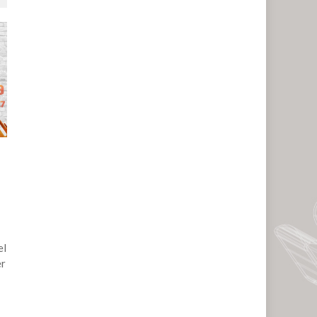
el
er