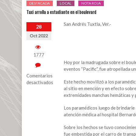
DESTACADA
LOCAL
NOTA ROJA
Taxi arrolla a estudiante en el boulevard
San Andrés Tuxtla, Ver.-
28
Oct 2022
1777
Hoy por la madrugada sobre el bouleva
eventos “Pacific”, fue atropellada u
Comentarios
Este hecho movilizó a los paramédico
desactivados
al sitio en mención y en efecto sobr
en
extremidades manchas hemáticas y g
Taxi
arrolla
Los paramédicos luego de brindarle 
a
atención médica al hospital Bernard
estudiante
en
Sobre los hechos se tuvo conocimien
el
fue embestida por el carro de trans