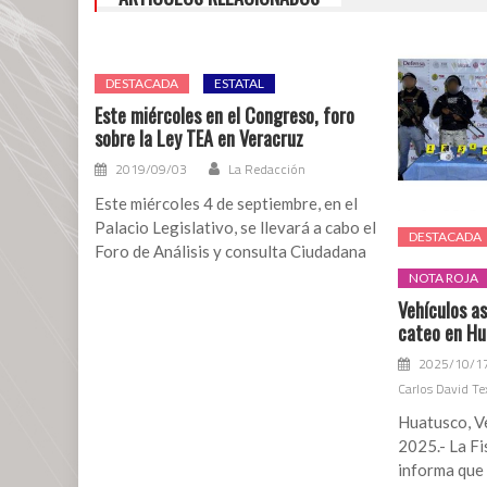
DESTACADA
ESTATAL
Este miércoles en el Congreso, foro
sobre la Ley TEA en Veracruz
2019/09/03
La Redacción
Este miércoles 4 de septiembre, en el
Palacio Legislativo, se llevará a cabo el
DESTACADA
Foro de Análisis y consulta Ciudadana
NOTA ROJA
Vehículos a
cateo en Hu
2025/10/1
Carlos David Te
Huatusco, Ve
2025.- La Fi
informa que f