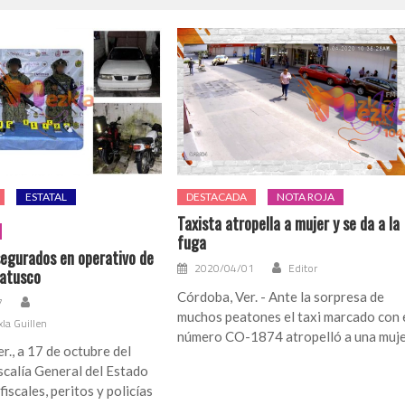
ESTATAL
DESTACADA
NOTA ROJA
Taxista atropella a mujer y se da a la
fuga
segurados en operativo de
2020/04/01
Editor
atusco
Córdoba, Ver. - Ante la sorpresa de
7
muchos peatones el taxi marcado con 
xla Guillen
número CO-1874 atropelló a una muj
r., a 17 de octubre del
scalía General del Estado
iscales, peritos y policías