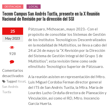
DESTACADA
LOCAL
Tecnm Campus San Andrés Tuxtla, presente en la X Reunión
Nacional de Revisión por la dirección del SGI
Pátzcuaro, Michoacan., mayo 2023.- Con el
25
propósito de consolidar los Sistemas de Gestión
May 2023
de los Institutos Tecnológicos Descentralizados
en la modalidad de Multisitios, se lleva a cabo del
24 al 26 de mayo la “X Revisión por la Dirección
928
del Sistema de Gestión Integral del Grupo 1 de
Multisitios”; esta revisión tiene como sede
elInstituto Tecnológico Superior de Pátzcuaro.
Comentarios
desactivados
A la reunión asisten en representación del Mtro.
Tagged
Itssat
,
Luis Miguel Cordoba Ferman director general
en
San Andrés
del ITS de San Andrés Tuxtla, la Mtra. María de
Tecnm
Tuxtla
Lourdes Lucho Orduña directora de Planeación y
Campus
Vinculación, así como el RD, Mtro. Inocencio
San
García Huerta.
Andrés