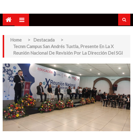
Home
>
Destacada
>
Tecnm Campus San Andrés Tuxtla, Presente En La X
Reunión Nacional De Revisión Por La Dirección Del SGI