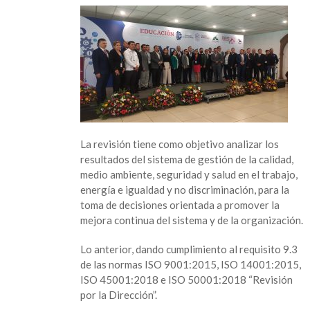
Tuxtla,
presente
en
la
X
Reunión
Nacional
de
Revisión
por
La revisión tiene como objetivo analizar los
la
resultados del sistema de gestión de la calidad,
dirección
medio ambiente, seguridad y salud en el trabajo,
del
energía e igualdad y no discriminación, para la
SGI
toma de decisiones orientada a promover la
mejora continua del sistema y de la organización.
Lo anterior, dando cumplimiento al requisito 9.3
de las normas ISO 9001:2015, ISO 14001:2015,
ISO 45001:2018 e ISO 50001:2018 “Revisión
por la Dirección”.