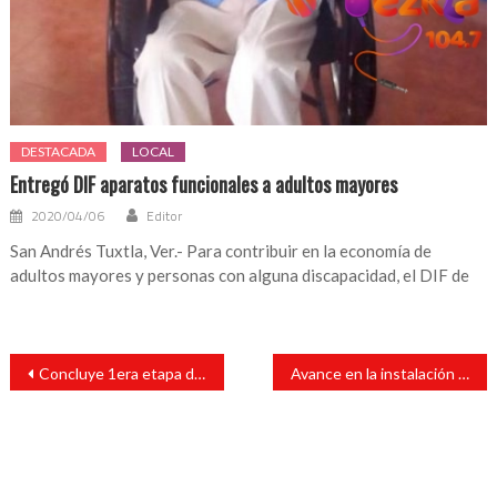
DESTACADA
LOCAL
Entregó DIF aparatos funcionales a adultos mayores
2020/04/06
Editor
San Andrés Tuxtla, Ver.- Para contribuir en la economía de
adultos mayores y personas con alguna discapacidad, el DIF de
Navegación
Concluye 1era etapa del nuevo alumbrado público de la calle principal en la comunidad de Sontecomapan
Avance en la instalación de más de 114 luminarias con tecnología LED en Cabada
de
entradas