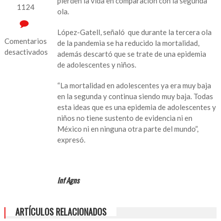
pierden la vida en comparación con la segunda
1124
ola.
López-Gatell, señaló que durante la tercera ola
Comentarios
de la pandemia se ha reducido la mortalidad,
desactivados
además descartó que se trate de una epidemia
de adolescentes y niños.
en
Tercera
“La mortalidad en adolescentes ya era muy baja
ola
en la segunda y continua siendo muy baja. Todas
de
esta ideas que es una epidemia de adolescentes y
COVID-
niños no tiene sustento de evidencia ni en
19
México ni en ninguna otra parte del mundo”,
no
expresó.
es
epidemia
de
adolescentes
Inf Agns
y
niños:
López-
ARTÍCULOS RELACIONADOS
Gatell