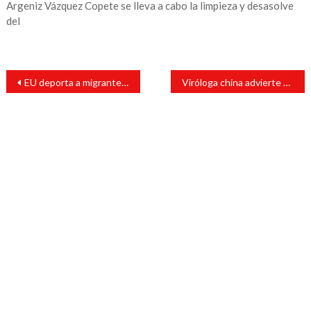
Argeniz Vázquez Copete se lleva a cabo la limpieza y desasolve
del
Navegación
EU deporta a migrantes con Covid-19; confirman 33 contagios en albergue de Nogales, Sonora
Viróloga china advierte que habrá más mutaciones mortales de covid-19
de
entradas