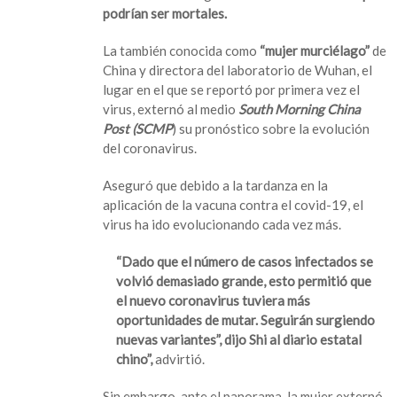
podrían ser mortales.
advierte
que
La también conocida como
“mujer murciélago”
de
habrá
China y directora del laboratorio de Wuhan, el
más
lugar en el que se reportó por primera vez el
mutaciones
virus, externó al medio
South Morning China
mortales
Post (SCMP
) su pronóstico sobre la evolución
de
del coronavirus.
covid-
19
Aseguró que debido a la tardanza en la
aplicación de la vacuna contra el covid-19, el
virus ha ido evolucionando cada vez más.
“Dado que el número de casos infectados se
volvió demasiado grande, esto permitió que
el nuevo coronavirus tuviera más
oportunidades de mutar. Seguirán surgiendo
nuevas variantes”, dijo Shi al diario estatal
chino”,
advirtió.
Sin embargo, ante el panorama, la mujer externó