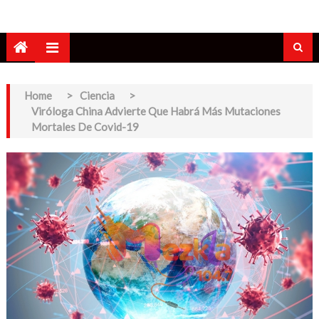
Home
>
Ciencia
>
Viróloga China Advierte Que Habrá Más Mutaciones
Mortales De Covid-19