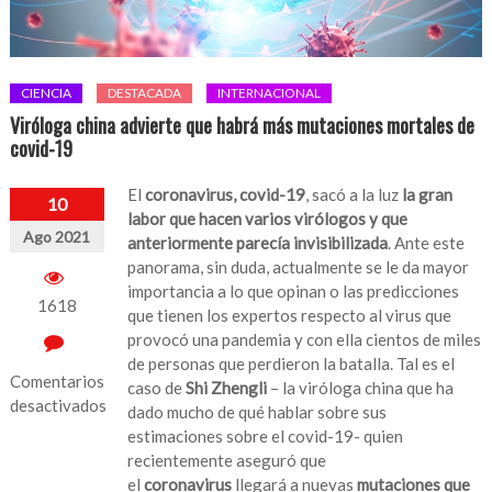
CIENCIA
DESTACADA
INTERNACIONAL
Viróloga china advierte que habrá más mutaciones mortales de
covid-19
El
coronavirus, covid-19
, sacó a la luz
la gran
10
labor que hacen varios virólogos y que
Ago 2021
anteriormente parecía invisibilizada
. Ante este
panorama, sin duda, actualmente se le da mayor
importancia a lo que opinan o las predicciones
1618
que tienen los expertos respecto al virus que
provocó una pandemia y con ella cientos de miles
de personas que perdieron la batalla. Tal es el
Comentarios
caso de
Shi Zhengli
– la viróloga china que ha
desactivados
dado mucho de qué hablar sobre sus
estimaciones sobre el covid-19- quien
en
recientemente aseguró que
Viróloga
el
coronavirus
llegará a nuevas
mutaciones que
china