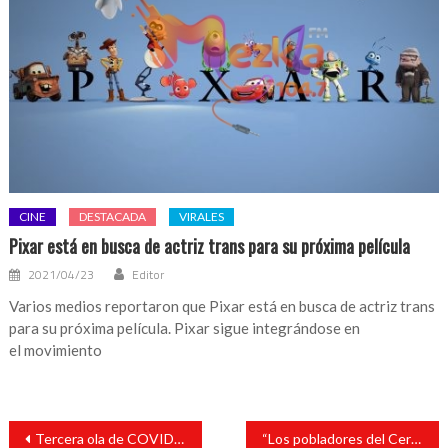
CINE
DESTACADA
VIRALES
Pixar está en busca de actriz trans para su próxima película
2021/04/23
Editor
Varios medios reportaron que Pixar está en busca de actriz trans
para su próxima película. Pixar sigue integrándose en
el movimiento
Navegación
Tercera ola de COVID-19 no es epidemia de adolescentes y niños: López-Gatell
“Los pobladores del Cerro de las Iguanas y el turismo tendrán un acceso digno”: Tavo Pérez
de