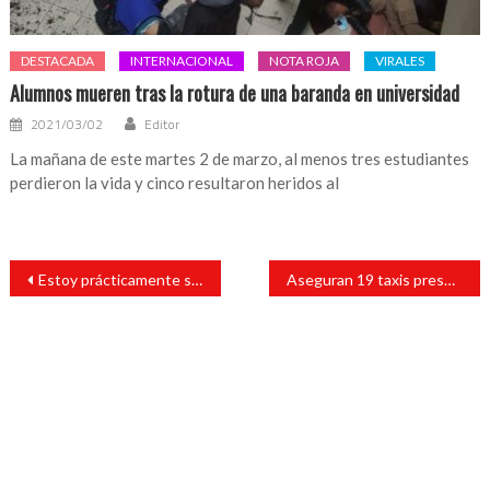
DESTACADA
INTERNACIONAL
NOTA ROJA
VIRALES
Alumnos mueren tras la rotura de una baranda en universidad
2021/03/02
Editor
La mañana de este martes 2 de marzo, al menos tres estudiantes
perdieron la vida y cinco resultaron heridos al
Navegación
Estoy prácticamente seguro que Javier Duarte no saldrá de la cárcel: Yunes
Aseguran 19 taxis presuntamente propiedad de un familiar cercano a Javier Duarte
de
entradas