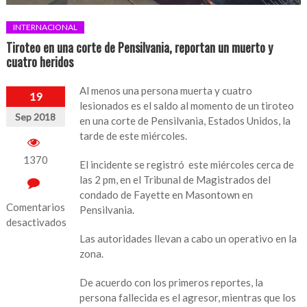
INTERNACIONAL
Tiroteo en una corte de Pensilvania, reportan un muerto y
cuatro heridos
Al menos una persona muerta y cuatro
19
lesionados es el saldo al momento de un tiroteo
Sep 2018
en una corte de Pensilvania, Estados Unidos, la
tarde de este miércoles.
1370
El incidente se registró este miércoles cerca de
las 2 pm, en el Tribunal de Magistrados del
condado de Fayette en Masontown en
Comentarios
Pensilvania.
desactivados
Las autoridades llevan a cabo un operativo en la
en
zona.
Tiroteo
en
De acuerdo con los primeros reportes, la
una
persona fallecida es el agresor, mientras que los
corte