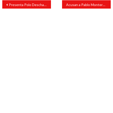
Navegación
Presenta Polo Deschamps “Plan 500” en apoyo a emprendedores veracruzanos
Acusan a Pablo Montero de irse de un restaurante sin pagar la cuenta
de
entradas