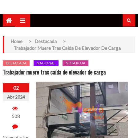
Home
>
Destacada
>
Trabajador Muere Tras Caída De Elevador De Carga
DESTACADA
NACIONAL
NOTA ROJA
Trabajador muere tras caída de elevador de carga
02
Abr 2024
508
Comentarios