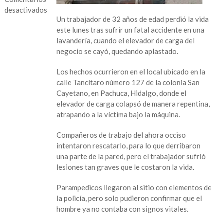
desactivados
Un trabajador de 32 años de edad perdió la vida
en
este lunes tras sufrir un fatal accidente en una
Trabajador
lavandería, cuando el elevador de carga del
muere
negocio se cayó, quedando aplastado.
tras
caída
Los hechos ocurrieron en el local ubicado en la
de
calle Tancítaro número 127 de la colonia San
elevador
Cayetano, en Pachuca, Hidalgo, donde el
de
elevador de carga colapsó de manera repentina,
carga
atrapando a la víctima bajo la máquina.
Compañeros de trabajo del ahora occiso
intentaron rescatarlo, para lo que derribaron
una parte de la pared, pero el trabajador sufrió
lesiones tan graves que le costaron la vida.
Parampedicos llegaron al sitio con elementos de
la policía, pero solo pudieron confirmar que el
hombre ya no contaba con signos vitales.