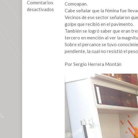
Comentarios
Comoapan.
desactivados
Cabe señalar que la fémina fue llev
Vecinos de ese sector señalaron que
en
golpe que recibió en el pavimento.
Una
También se logró saber que eran tres
lesionada
tercero en mención al ver la magnitu
y
Sobre el percance se tuvo conocimie
un
pendiente, la cual no resistió el peso
detenido
en
Por Sergio Herrera Montán
percance
vial